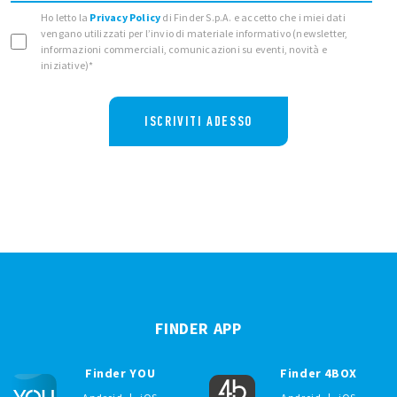
Ho letto la
Privacy Policy
di Finder S.p.A. e accetto che i miei dati
vengano utilizzati per l’invio di materiale informativo (newsletter,
informazioni commerciali, comunicazioni su eventi, novità e
iniziative)*
ISCRIVITI ADESSO
FINDER APP
Finder YOU
Finder 4BOX