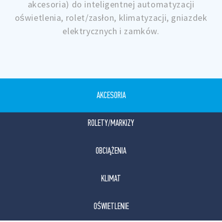
akcesoria) do inteligentnej automatyzacji
oświetlenia, rolet/zasłon, klimatyzacji, gniazdek
elektrycznych i zamków.
AKCESORIA
ROLETY/MARKIZY
OBCIĄŻENIA
KLIMAT
OŚWIETLENIE