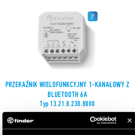
PRZEKAŹNIK WIELOFUNKCYJNY 1-KANAŁOWY Z
BLUETOOTH 6A
Typ 13.21.8.230.B000
Wielofunkcyjny przekaźnik elektroniczny z 12
różnymi funkcjami i przyciskiem do podłączenia
fazy lub przewodu neutralnego