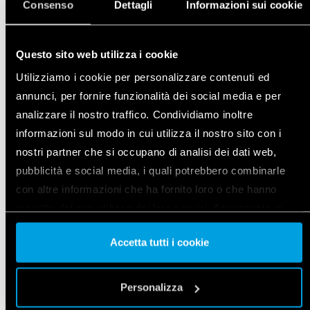
Consenso
Dettagli
Informazioni sui cookie
SZCZEGÓŁY
Questo sito web utilizza i cookie
Utilizziamo i cookie per personalizzare contenuti ed
annunci, per fornire funzionalità dei social media e per
analizzare il nostro traffico. Condividiamo inoltre
informazioni sul modo in cui utilizza il nostro sito con i
nostri partner che si occupano di analisi dei dati web,
pubblicità e social media, i quali potrebbero combinarle
con altre informazioni che ha fornito loro o che hanno
raccolto dal suo utilizzo dei loro servizi. Acconsenta ai
nostri cookie se continua ad utilizzare il nostro sito web.
Accetta tutti i cookie
Vai alla Cookie Policy complet
a
INTELIGENTNY TERMOSTAT BLISS2
Personalizza
Typ 1C.B1.9.005.0007