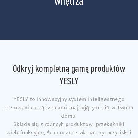
wnętrza
Odkryj kompletną gamę produktów
YESLY
YESLY to innowacyjny system inteligentnego
sterowania urządzeniami znajdującymi się w Twoim
domu.
Składa się z różncyh produktów (przekaźniki
wielofunkcyjne, ściemniacze, aktuatory, przyciski i