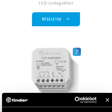
LED-szalagokhoz
RÉSZLETEK
EGYCSATORNÁS, 6 A NÉVLEGES ÁRAMÚ,