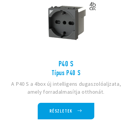
P40 S
Típus P40 S
A P40 S a 4box új intelligens dugaszolóaljzata,
amely forradalmasítja otthonát.
RÉSZLETEK