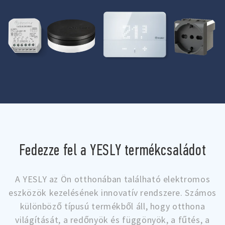
Fedezze fel a YESLY termékcsaládot
A YESLY az Ön otthonában található elektromos
eszközök kezelésének innovatív rendszere. Számos
különböző típusú termékből áll, hogy otthona
világítását, a redőnyök és függönyök, a fűtés, a