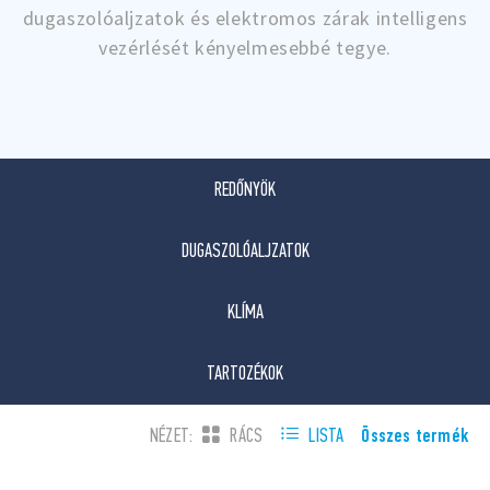
dugaszolóaljzatok és elektromos zárak intelligens
vezérlését kényelmesebbé tegye.
REDŐNYÖK
DUGASZOLÓALJZATOK
KLÍMA
TARTOZÉKOK
Összes termék
NÉZET:
RÁCS
LISTA