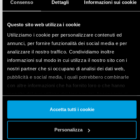
Consenso
Dettagli
Informazioni sui cookie
TÖBBFUNKCIÓS RELÉ BLUETOOTH-
KOMMUNIKÁCIÓVAL
Questo sito web utilizza i cookie
Típus 13.21.8.230.B000
Utilizziamo i cookie per personalizzare contenuti ed
Többfunkciós elektronikus relé 12 különböző
annunci, per fornire funzionalità dei social media e per
funkcióval és nyomógomb (fázis vagy nulla)
analizzare il nostro traffico. Condividiamo inoltre
bemenettel
informazioni sul modo in cui utilizza il nostro sito con i
nostri partner che si occupano di analisi dei dati web,
RÉSZLETEK
pubblicità e social media, i quali potrebbero combinarle
con altre informazioni che ha fornito loro o che hanno
raccolto dal suo utilizzo dei loro servizi. Acconsenta ai
nostri cookie se continua ad utilizzare il nostro sito web.
Accetta tutti i cookie
Vai alla Cookie Policy complet
a
Personalizza