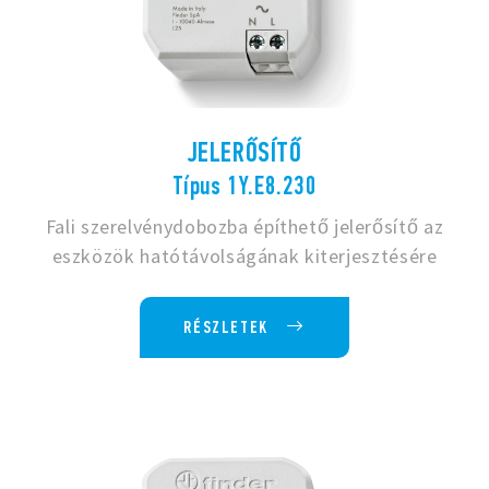
JELERŐSÍTŐ
Típus 1Y.E8.230
Fali szerelvénydobozba építhető jelerősítő az
eszközök hatótávolságának kiterjesztésére
RÉSZLETEK