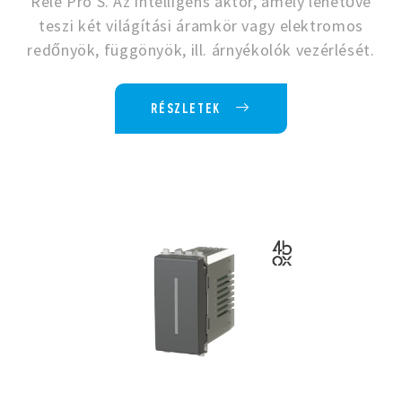
Relè Pro S. Az intelligens aktor, amely lehetővé
teszi két világítási áramkör vagy elektromos
redőnyök, függönyök, ill. árnyékolók vezérlését.
RÉSZLETEK