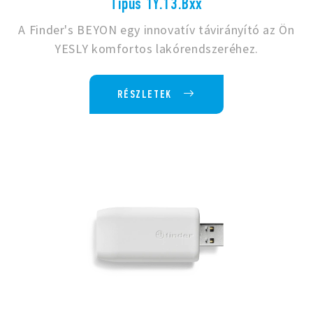
Típus 1Y.13.Bxx
A Finder's BEYON egy innovatív távirányító az Ön
YESLY komfortos lakórendszeréhez.
RÉSZLETEK