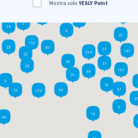
Mostra solo
YESLY Point
2
7
25
2
2
10
4
22
133
28
83
57
147
294
22
90
37
29
101
60
76
6
41
57
59
70
126
2
5
16
44