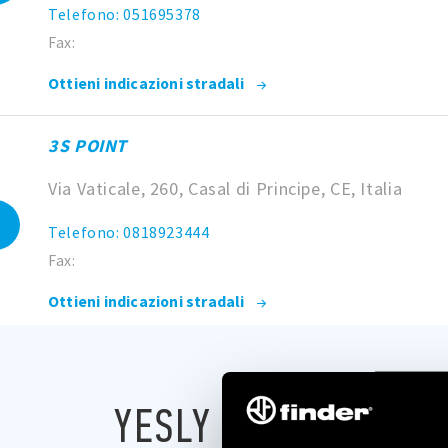
Telefono: 051695378
Fax:
Ottieni indicazioni stradali
3S POINT
Via Vaticale, 260, Casal di Principe, CE, Italia
Telefono: 0818923444
Fax:
Ottieni indicazioni stradali
4F ELETTROFORNITURE SRL
Viale dei Volsci, 9, 00049 Velletri RM, Italy
YESLY POINTS