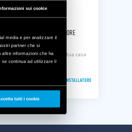
nformazioni sui cookie
CERCHI UN INSTALLATORE
ial media e per analizzare il
SPECIALIZZATO?
nostri partner che si
n altre informazioni che ha
Trova un installatore per la tua casa
 se continua ad utilizzare il
smart
TROVA L’INSTALLATORE
ccetta tutti i cookie