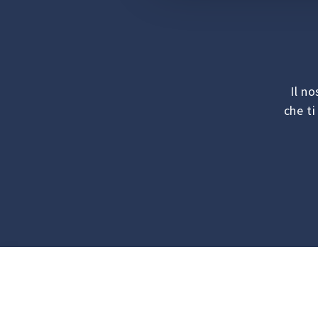
Telefono: 01631740830
Fax:
Ottieni indicazioni stradali
Il n
ACCORD DIFFUSION
che ti
71000 Mâcon, France
Telefono: 03-85-23-99-99
Fax: 03-85-23-99-88
Ottieni indicazioni stradali
ACERBI 1906
Via Giuseppe Spataro, 36, 16151 Genova GE,
Italy