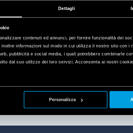
izzati, all’interno della rete di
Dettagli
I
r, dove potrai trovare consulenza e
ookie
zionanti per dimostrare le
onalizzare contenuti ed annunci, per fornire funzionalità dei soc
e di personale competente e
inoltre informazioni sul modo in cui utilizza il nostro sito con i 
web, pubblicità e social media, i quali potrebbero combinarle co
igliore soluzione per il tuo impianto.
lto dal suo utilizzo dei loro servizi. Acconsenta ai nostri cookie
ui sempre disponibile all’acquisto,
plet
a
Personalizza
A