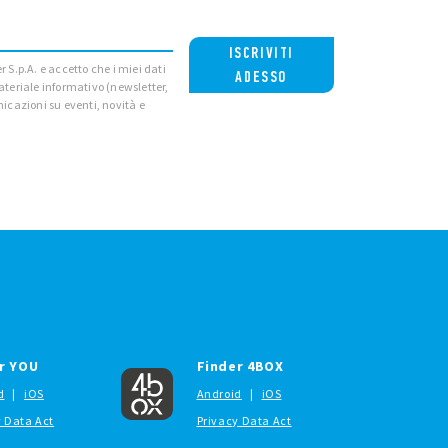
ISCRIVITI
r S.p.A. e accetto che i miei dati
ADESSO
materiale informativo (newsletter,
cazioni su eventi, novità e
r YOU
Finder 4BOX
d
|
iOS
Android
|
iOS
y Data Act
Privacy Data Act