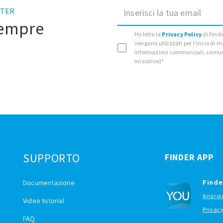
TTER
Inserisci la tua email
sempre
Ho letto la
Privacy Policy
di Finde
vengano utilizzati per l’invio di 
informazioni commerciali, comuni
iniziative)*
I
SUPPORTO
FINDER APP
Finde
Documentazione
Androi
Video tutorial
Privac
FAQ