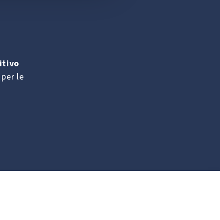
itivo
 per le