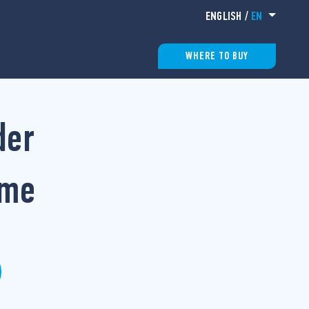
ENGLISH
/
EN
WHERE TO BUY
der
ome