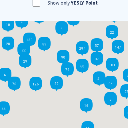
Show only
YESLY Point
2
7
25
2
2
10
4
22
133
28
83
57
147
294
22
90
37
29
101
60
76
6
41
57
59
70
126
2
5
16
44