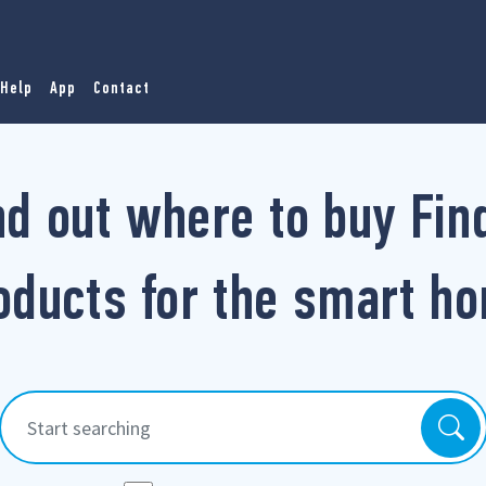
Help
App
Contact
nd out where to buy Fin
oducts for the smart h