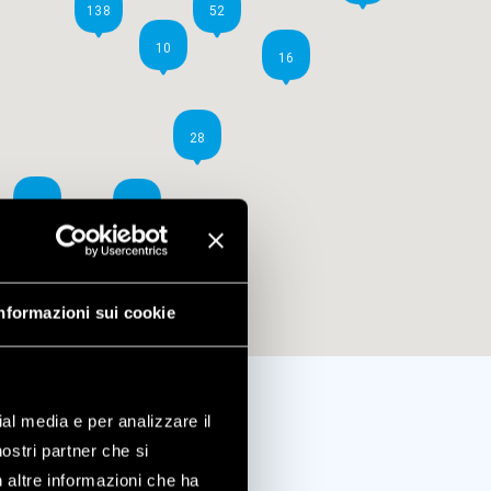
138
52
10
16
28
40
29
10
nformazioni sui cookie
ial media e per analizzare il
nostri partner che si
n altre informazioni che ha