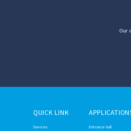
Telefono: 01631740830
Fax:
Ottieni indicazioni stradali
Our 
ACCORD DIFFUSION
71000 Mâcon, France
Telefono: 03-85-23-99-99
Fax: 03-85-23-99-88
Ottieni indicazioni stradali
ACERBI 1906
QUICK LINK
APPLICATION
Via Giuseppe Spataro, 36, 16151 Genova GE,
Italy
Devices
Entrance hall