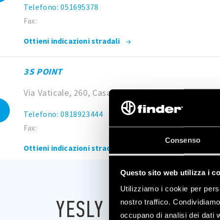
Telefono: 051695378
Fax:
Ottieni indicazioni stradali
3S POINT
Via Vaticale, 260, Casal di Principe, CE, Italia
Telefono: 0818923444
Fax:
Consenso
Ottieni indicazioni stradali
Questo sito web utilizza i c
4F ELETTROFORNITURE SRL
Utilizziamo i cookie per pers
Viale dei Volsci, 9, 00049 Velletri RM, Italy
YESLY POINTS
nostro traffico. Condividiamo 
occupano di analisi dei dati 