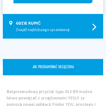
GDZIE KUPIĆ
Znajdź najbliższego sprzedawcę
JAK PROGRAMOWAĆ URZĄDZENIA
Bezprzewodowy przycisk typu 013.B9 można
łatwo powiązać z urządzeniami YESLY za
pomocą nowej aplikacji Finder YOU, prostego i