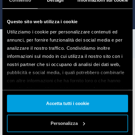
Consenso
Dettagli
Informazioni sui cookie
Questo sito web utilizza i cookie
Utilizziamo i cookie per personalizzare contenuti ed
annunci, per fornire funzionalità dei social media e per
analizzare il nostro traffico. Condividiamo inoltre
informazioni sul modo in cui utilizza il nostro sito con i
nostri partner che si occupano di analisi dei dati web,
pubblicità e social media, i quali potrebbero combinarle
Przykłady zastosowań
con altre informazioni che ha fornito loro o che hanno
raccolto dal suo utilizzo dei loro servizi. Acconsenta ai
nostri cookie se continua ad utilizzare il nostro sito web.
Jeśli w Twoim domu, który chcesz zmienić
Accetta tutti i cookie
w smart home znajduje się 5 elektrycznych
Vai alla Cookie Policy complet
a
zasłon lub żaluzji z napędem elektrycznym
Personalizza
wówczas Typ 13.S2.8.230.B000POA to
idealne rozwiązanie.