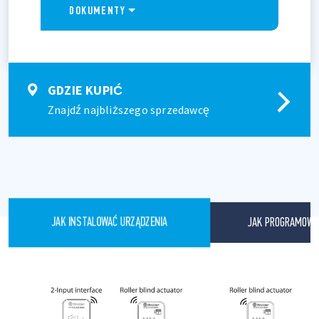
DOKUMENTY
GDZIE KUPIĆ
Znajdź najbliższego sprzedawcę
JAK PROGRAMOWA
JAK INSTALOWAĆ URZĄDZENIA