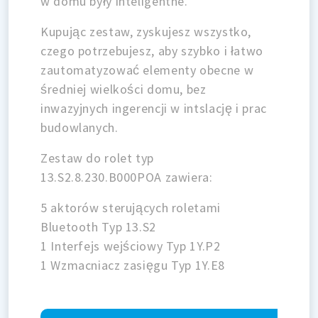
w domu były inteligentne.
Kupując zestaw, zyskujesz wszystko,
czego potrzebujesz, aby szybko i łatwo
zautomatyzować elementy obecne w
średniej wielkości domu, bez
inwazyjnych ingerencji w intslację i prac
budowlanych.
Zestaw do rolet typ
13.S2.8.230.B000POA zawiera:
5 aktorów sterujących roletami
Bluetooth Typ 13.S2
1 Interfejs wejściowy Typ 1Y.P2
1 Wzmacniacz zasięgu Typ 1Y.E8