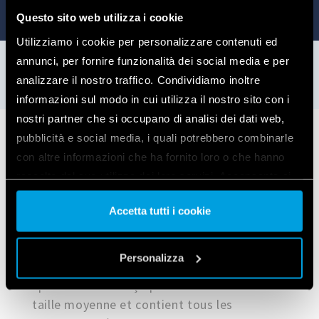
Questo sito web utilizza i cookie
Utilizziamo i cookie per personalizzare contenuti ed
annunci, per fornire funzionalità dei social media e per
analizzare il nostro traffico. Condividiamo inoltre
informazioni sul modo in cui utilizza il nostro sito con i
nostri partner che si occupano di analisi dei dati web,
pubblicità e social media, i quali potrebbero combinarle
Exemples d'application
con altre informazioni che ha fornito loro o che hanno
raccolto dal suo utilizzo dei loro servizi. Acconsenta ai
nostri cookie se continua ad utilizzare il nostro sito web.
Si votre maison dispose de 5 volets
Accetta tutti i cookie
roulants, c’est la solution idéale pour rendre
Vai alla Cookie Policy complet
a
votre maison intelligente.
Personalizza
Le Type 13.S2.8.230.B000POA est un kit
spécialement conçu pour les habitations de
taille moyenne et contient tous les