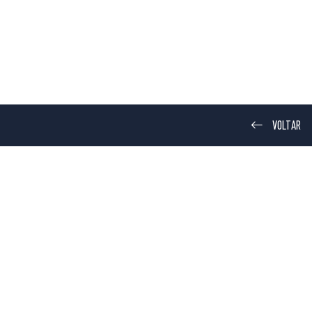
VOLTAR
COZINHA
GARAGEM
er
r YOU
Finder 4BOX
d
|
iOS
Android
|
iOS
y Data Act
Privacy Data Act