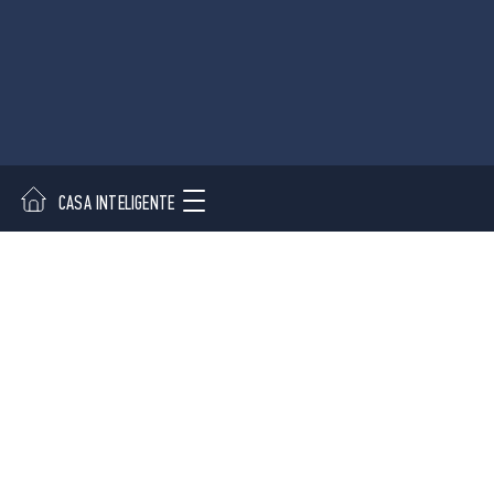
CASA INTELIGENTE
ENTRADA
QUARTO
CORRE
LIGAÇÃO
APLICAÇÕES
RÁPIDA
Entrada
Dispositivos
Quarto
Onde comprar
Corredores