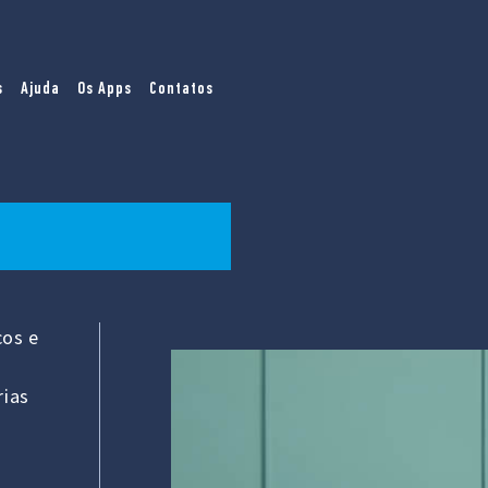
s
Ajuda
Os Apps
Contatos
cos e
rias