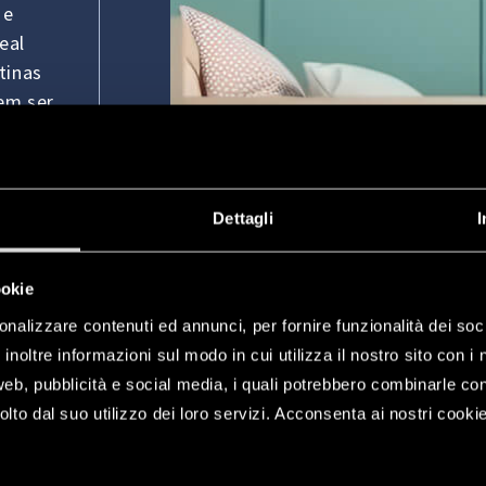
 e
eal
tinas
em ser
às
Dettagli
I
vidades
em
ookie
onalizzare contenuti ed annunci, per fornire funzionalità dei soc
dar,
inoltre informazioni sul modo in cui utilizza il nostro sito con i 
xante
web, pubblicità e social media, i quali potrebbero combinarle co
 de
lto dal suo utilizzo dei loro servizi. Acconsenta ai nostri cookie
o e