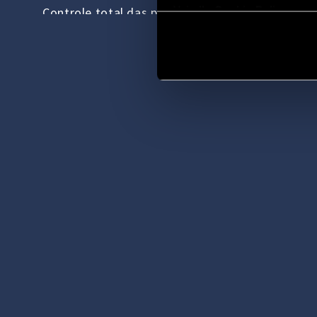
Vai alla Cookie Policy com
Controle total das persianas venezianas
As persianas elétricas abrem e fecham a coman
crianças ou em horários pré-definidos, reguland
luz natural e proporcionando privacidade quand
necessário. Acordar com luz ou criar um ambien
escuro para o tempo de tela se torna simples e
imediato.
DESCUBRA OS PRODUTOS