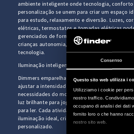
ambiente inteligente onde tecnologia, conforto
personalização se unem para criar um espaço id
para estudo, relaxamento e diversão. Luzes, cor
elétricas, termostatos e tomadas elétricas pod
gerenciados de forma inteligente, oferecendo 
crianças autonomia, segurança e um toque de
tecnologia.
Consenso
Iluminação inteligente para quase todas as ati
Dimmers emparelhados com holofotes permit
Questo sito web utilizza i c
ajustar a intensidade da luz de acordo com as
Utilizziamo i cookie per pers
necessidades do momento. Luz suave para estu
nostro traffico. Condividiamo 
luz brilhante para jogos ou uma atmosfera rela
occupano di analisi dei dati 
para ler. Cada atividade encontra seu ambiente
fornito loro o che hanno racco
iluminação ideal, criando um ambiente dinâmic
nostro sito web.
personalizado.