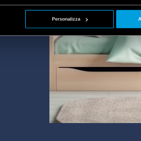
plet
a
do das
Personalizza
A
o a
o
te