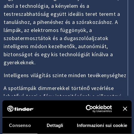
ahol a technológia, a kényelem és a
testreszabhatóság együtt ideális teret teremt a
tanuláshoz, a pihenéshez és a szórakozáshoz. A
lámpák, az elektromos függönyök, a
szobatermosztátok és a dugaszolóaljzatok
intelligens módon kezelhetők, autonómiát,
biztonságot és egy kis technológiát kínálva a
gyerekeknek.
Intelligens világítás szinte minden tevékenységhez
A spotlámpák dimmerekkel történő vezérlése
lehetővé teszi a fény intenzitásának a pillanatnyi
igényeknek megfelelő beállítását. Lágy fény
tanuláshoz, erős fény játékokhoz vagy pihentető
légkör az olvasáshoz. Minden tevékenységhez
Consenso
Dettagli
Informazioni sui cookie
kialakíthatjuk az ideális világítási hangulatot,