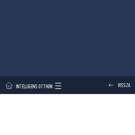
VISSZA
INTELLIGENS OTTHON
ELŐSZOBA
HÁLÓSZOBA
FOLYOSÓK
A Finder applikációk