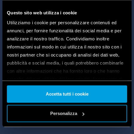
dinamikus és személyre szabott környezetet
teremtve.
Questo sito web utilizza i cookie
Utilizziamo i cookie per personalizzare contenuti ed
A redőnyök vezérlése
annunci, per fornire funzionalità dei social media e per
Az elektromos redőnyök a gyerekek parancsára
analizzare il nostro traffico. Condividiamo inoltre
vagy előre beállított időpontokban nyílnak és
informazioni sul modo in cui utilizza il nostro sito con i
záródnak, szabályozzák a természetes fény
nostri partner che si occupano di analisi dei dati web,
bejutását, és szükség esetén biztosítják a privát
pubblicità e social media, i quali potrebbero combinarle
szféra védelmét. A fényben való ébredés vagy
con altre informazioni che ha fornito loro o che hanno
elsötétített környezet filmnézéshez egyszerűen és
raccolto dal suo utilizzo dei loro servizi. Acconsenta ai
késlekedés nélkül biztosítható.
nostri cookie se continua ad utilizzare il nostro sito web.
Accetta tutti i cookie
Vai alla Cookie Policy complet
a
ISMERJE MEG TERMÉKEINKET
Personalizza