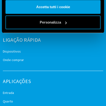
nostri cookie se continua ad utilizzare il nostro sito web.
Finder YOU
Finder 4BOX
Accetta tutti i cookie
Android
|
iOS
Android
|
iOS
Vai alla Cookie Policy complet
a
Privacy Data Act
Privacy Data Act
Personalizza
LIGAÇÃO RÁPIDA
Dispositivos
Onde comprar
APLICAÇÕES
Entrada
Quarto