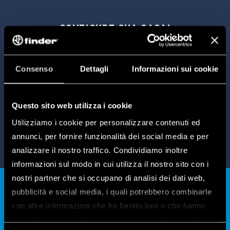
CONFIGURE SUA CASA!
Nossa ferramenta de configuração para o lar é
gratuita
e
intuitiva
e ajuda você a escolher os
Consenso
Dettagli
Informazioni sui cookie
produtos ideais para atender às suas necessidades.
Questo sito web utilizza i cookie
CONFIGURE SUA CASA
Utilizziamo i cookie per personalizzare contenuti ed
annunci, per fornire funzionalità dei social media e per
analizzare il nostro traffico. Condividiamo inoltre
informazioni sul modo in cui utilizza il nostro sito con i
nostri partner che si occupano di analisi dei dati web,
pubblicità e social media, i quali potrebbero combinarle
con altre informazioni che ha fornito loro o che hanno
Os Apps Finder
raccolto dal suo utilizzo dei loro servizi. Acconsenta ai