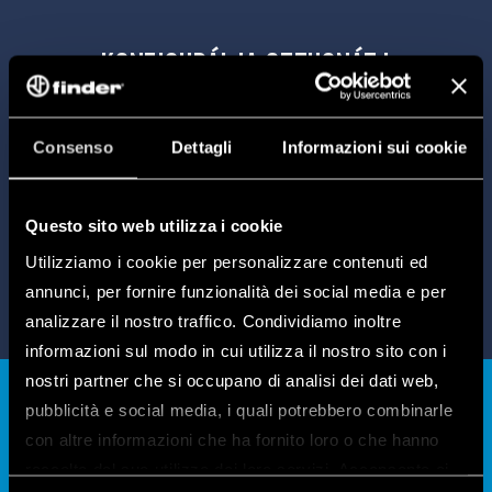
KONFIGURÁLJA OTTHONÁT.!
Konfigurációs eszközünk
ingyenes,
e
intuitív,
és
segítséget nyújt az Ön igényeinek legmegfelelőbb
Consenso
Dettagli
Informazioni sui cookie
termékek kiválasztásában.
Questo sito web utilizza i cookie
KONFIGURÁLJA OTTHONÁT.
Utilizziamo i cookie per personalizzare contenuti ed
annunci, per fornire funzionalità dei social media e per
analizzare il nostro traffico. Condividiamo inoltre
informazioni sul modo in cui utilizza il nostro sito con i
nostri partner che si occupano di analisi dei dati web,
pubblicità e social media, i quali potrebbero combinarle
con altre informazioni che ha fornito loro o che hanno
A Finder applikációk
raccolto dal suo utilizzo dei loro servizi. Acconsenta ai