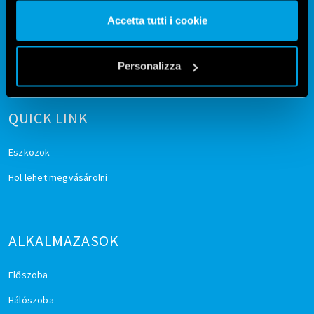
nostri cookie se continua ad utilizzare il nostro sito web.
Finder YOU
Finder 4BOX
Accetta tutti i cookie
Android
|
iOS
Android
|
iOS
Vai alla Cookie Policy complet
a
Privacy Data Act
Privacy Data Act
Personalizza
QUICK LINK
Eszközök
Hol lehet megvásárolni
ALKALMAZASOK
Előszoba
Hálószoba