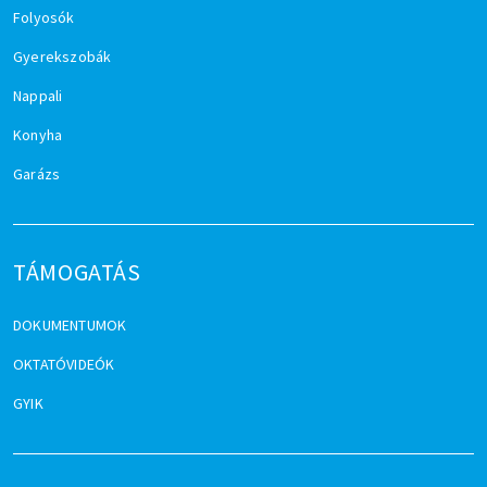
Folyosók
Gyerekszobák
Nappali
Konyha
Garázs
TÁMOGATÁS
DOKUMENTUMOK
OKTATÓVIDEÓK
GYIK