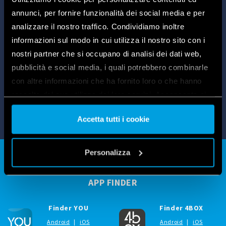
connectés Finder installés dans la maison. Utilisez-
annunci, per fornire funzionalità dei social media e per
la pour créer l’éclairage idéal pour votre maison,
analizzare il nostro traffico. Condividiamo inoltre
pour programmer votre thermostat, pour gérer de
informazioni sul modo in cui utilizza il nostro sito con i
manière simple et rapide vos prises ou volets
nostri partner che si occupano di analisi dei dati web,
roulants. »
pubblicità e social media, i quali potrebbero combinarle
con altre informazioni che ha fornito loro o che hanno
raccolto dal suo utilizzo dei loro servizi. Acconsenta ai
nostri cookie se continua ad utilizzare il nostro sito web.
Accetta tutti i cookie
Vai alla Cookie Policy complet
a
Personalizza
APP FINDER
Finder YOU
Finder 4BOX
Android
|
iOS
Android
|
iOS