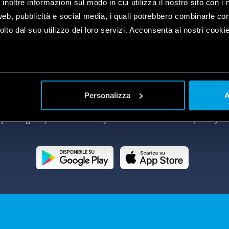
inoltre informazioni sul modo in cui utilizza il nostro sito con i 
web, pubblicità e social media, i quali potrebbero combinarle co
lto dal suo utilizzo dei loro servizi. Acconsenta ai nostri cookie
FINDER YOU
plet
a
the new App for managing, modifying and configuring a
devices.
Personalizza
A
 the ideal ambiance for your home, to programme your 
our lights, electric locks, blinds and shutters quickly an