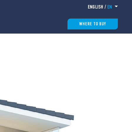
ENGLISH
/
EN
WHERE TO BUY