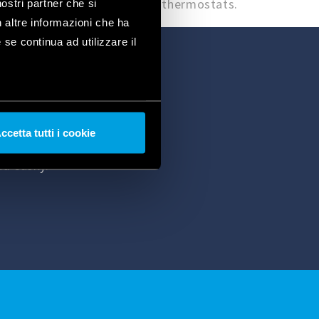
range of BLISS smart thermostats.
nostri partner che si
n altre informazioni che ha
 se continua ad utilizzare il
ll Finder smart
ccetta tutti i cookie
thermostat and to
d easily.