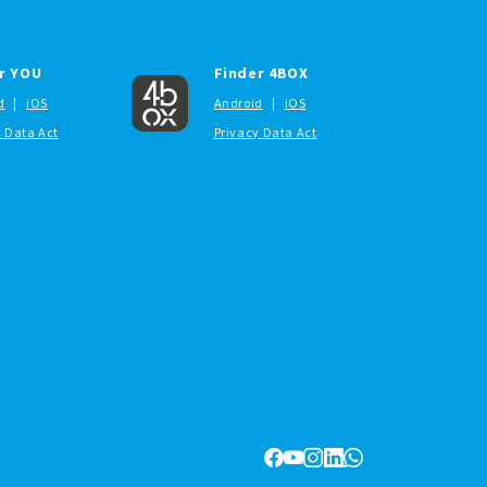
r YOU
Finder 4BOX
d
|
iOS
Android
|
iOS
y Data Act
Privacy Data Act