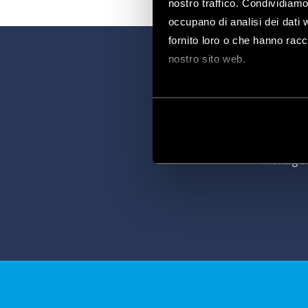
nostro traffico. Condividiamo 
occupano di analisi dei dati 
fornito loro o che hanno racco
nostro sito web.
Vai alla Cookie Policy com
Finder YOU is 
Use it to create
manage y