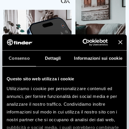
Consenso
Dettagli
Informazioni sui cookie
VEREISTEN
Questo sito web utilizza i cookie
Utilizziamo i cookie per personalizzare contenuti ed
annunci, per fornire funzionalità dei social media e per
analizzare il nostro traffico. Condividiamo inoltre
4BOX
informazioni sul modo in cui utilizza il nostro sito con i
nostri partner che si occupano di analisi dei dati web,
Om een ​​uitzonderlijk niveau van gemak en controle
pubblicità e social media, i quali potrebbero combinarle