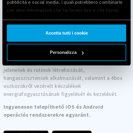
pubblicità e social media, i quali potrebbero combinarle
A magas szintű kényelem és vezérlés biztosítása
con altre informazioni che ha fornito loro o che hanno
érdekében a 4box alkalmazást az S sorozatú
raccolto dal suo utilizzo dei loro servizi. Acconsenta ai
eszközökkel való használatra fejlesztették ki. Az
nostri cookie se continua ad utilizzare il nostro sito web.
alkalmazás segítségével az összes 4box S sorozatú
Accetta tutti i cookie
termék vezérlését központosíthatjuk. Egy érintés
Vai alla Cookie Policy complet
a
elegendő környezetünk igényeinknek megfelelő
Personalizza
testre szabásához.
Az eszközök konfigurálása mellett lehetővé teszi
jelenetek és rutinok létrehozását,
hangasszisztensek alkalmazását, valamint a 4box
eszközökről vezérelt készülékek
energiafogyasztásának figyelését és kezelését.
Ingyenesen telepíthető iOS és Android
operációs rendszerekre egyaránt.