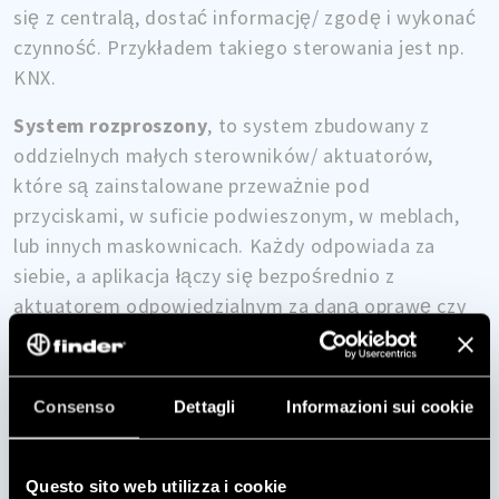
się z centralą, dostać informację/ zgodę i wykonać
czynność. Przykładem ta­kiego sterowania jest np.
KNX.
System rozproszony
, to system zbudowany z
oddzielnych małych sterowników/ aktuatorów,
które są zainstalowane przeważnie pod
przyciskami, w suficie podwieszonym, w meblach,
lub innych maskownicach. Każdy odpowiada za
siebie, a aplikacja łączy się bezpośrednio z
aktuatorem odpowiedzialnym za daną oprawę czy
roletę.
Co nam daje takie rozwiązanie?
Consenso
Dettagli
Informazioni sui cookie
Plusem jest
mniejsza awaryjność systemu,
łatwość montażu i integracji z klasyczną
Questo sito web utilizza i cookie
instalacją.