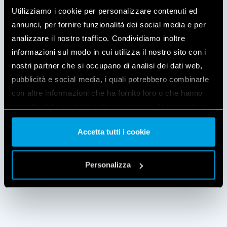
Utilizziamo i cookie per personalizzare contenuti ed
Jeśli Ci się podobało, udostępnij ten artykuł.
annunci, per fornire funzionalità dei social media e per
analizzare il nostro traffico. Condividiamo inoltre
Zaobserwuj nas na
informazioni sul modo in cui utilizza il nostro sito con i
Facebooku
https://www.facebook.com/yeslypolska
i
nostri partner che si occupano di analisi dei dati web,
Instagramie @yesly_polska, żeby być z nami na
pubblicità e social media, i quali potrebbero combinarle
bieżąco.
con altre informazioni che ha fornito loro o che hanno
Masz pytania, sugestie? Skontaktuj się z nami.
raccolto dal suo utilizzo dei loro servizi. Acconsenta ai
nostri cookie se continua ad utilizzare il nostro sito web.
Pozdrawiam,
Accetta tutti i cookie
Maciej Burnus
Vai alla Cookie Policy complet
a
Personalizza
YESLY Team