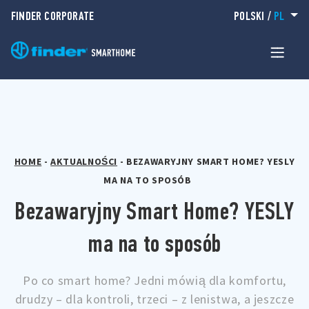
FINDER CORPORATE
POLSKI
/
PL
HOME
-
AKTUALNOŚCI
-
BEZAWARYJNY SMART HOME? YESLY
MA NA TO SPOSÓB
Bezawaryjny Smart Home? YESLY
ma na to sposób
Po co smart home? Jedni mówią dla komfortu,
drudzy – dla kontroli, trzeci – z lenistwa, a jeszcze