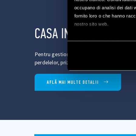
occupano di analisi dei dati 
fornito loro o che hanno racco
nostro sito web.
CASA INTELIGENTĂ FI
Vai alla Cookie Policy com
Pentru gestionarea inteligentă a luminilor, cl
perdelelor, prizelor electrice și încuietorilor.
AFLĂ MAI MULTE DETALII