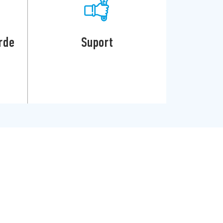
rde
Suport