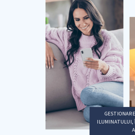
r
GESTIONARE
ILUMINATULUI, 
A