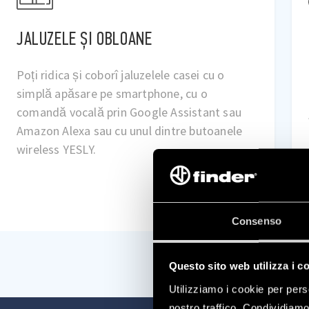
CLIMATIZARE
Controlează și programează temperatura
casei tale și monitorizează consumul de
energie de la distanță cu un termostat BLISS
Wi-Fi. Prin conectarea actuatorului Tipul
13.21.8.230.S000, poți gestiona cu ușurință un
sistem cu mai multe zone.
AFLĂ MAI MULTE
Consenso
Questo sito web utilizza i c
Utilizziamo i cookie per pers
nostro traffico. Condividiamo 