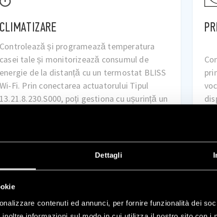
PRIZE ELECTRICE
IL
Cu 
Controlează prizele electrice și comenzile
și 
prin intermediul aplicației sau prin comenzi
int
vocale pentru a porni/opri iluminatul sau alte
de 
dispozitive, cum ar fi aparatele de încălzire.
cre
la 
AFLĂ MAI MULTE
Dettagli
I
ookie
onalizzare contenuti ed annunci, per fornire funzionalità dei soc
inoltre informazioni sul modo in cui utilizza il nostro sito con i 