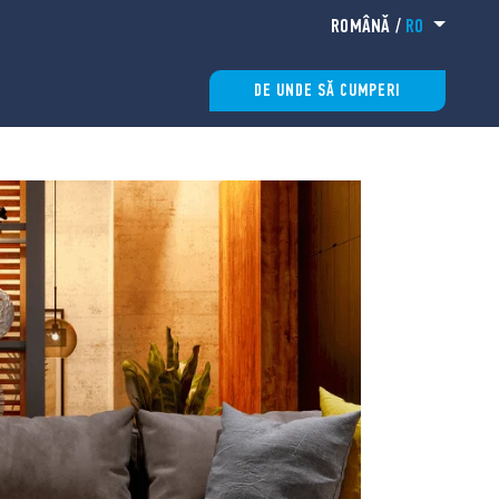
ROMÂNĂ
/
RO
DE UNDE SĂ CUMPERI