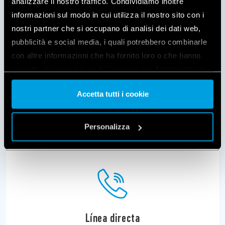
analizzare il nostro traffico. Condividiamo inoltre
informazioni sul modo in cui utilizza il nostro sito con i
Catálogos
nostri partner che si occupano di analisi dei dati web,
pubblicità e social media, i quali potrebbero combinarle
con altre informazioni che ha fornito loro o che hanno
raccolto dal suo utilizzo dei loro servizi. Acconsenta ai
nostri cookie se continua ad utilizzare il nostro sito web.
Accetta tutti i cookie
Vai alla Cookie Policy complet
a
Contacto
Personalizza
Línea directa