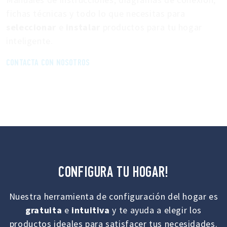
fichas técnicas y todo lo que necesitas para
seleccionar
e
instalar
productos para tu hogar
inteligente.
CONTACTA CON NOSOTROS
CONFIGURA TU HOGAR!
Nuestra herramienta de configuración del hogar es
gratuita
e
intuitiva
y te ayuda a elegir los
productos ideales para satisfacer tus necesidades.