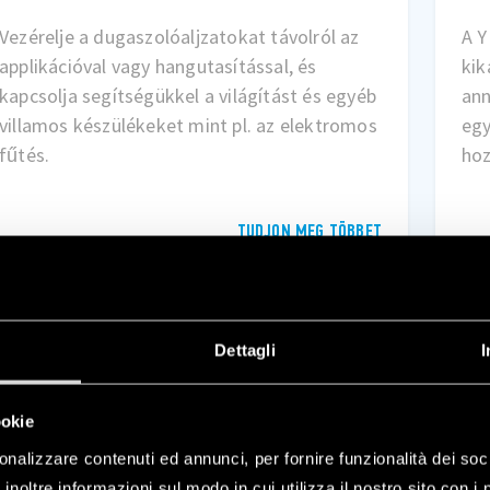
A YESLY eszközeivel távolról be- és
Műk
kikapcsolhatja a világítást, szabályozhatja
han
annak fényerejét, több fényforrást vezérelhet
Ama
egyetlen eszközzel, és egyedi jeleneteket
vez
hozhat létre. Mindezt akár távolról is.
TUDJON MEG TÖBBET
Dettagli
I
ookie
onalizzare contenuti ed annunci, per fornire funzionalità dei soc
inoltre informazioni sul modo in cui utilizza il nostro sito con i 