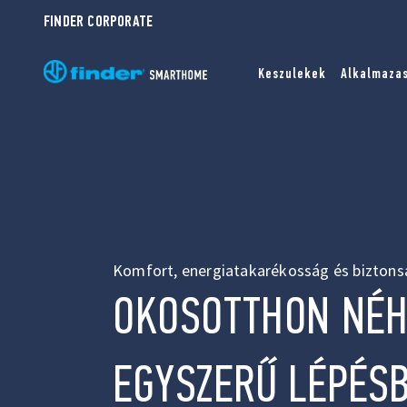
FINDER CORPORATE
Keszulekek
Alkalmaza
Komfort, energiatakarékosság és biztons
OKOSOTTHON NÉ
EGYSZERŰ LÉPÉS