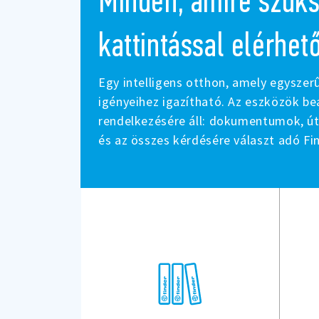
Minden, amire szüks
kattintással elérhet
Egy intelligens otthon, amely egyszer
igényeihez igazítható. Az eszközök be
rendelkezésére áll: dokumentumok, ú
és az összes kérdésére választ adó Fi