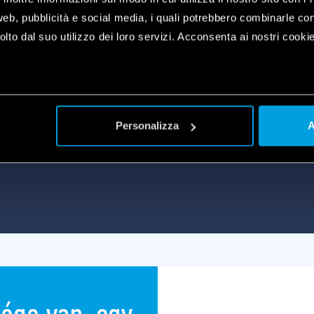
web, pubblicità e social media, i quali potrebbero combinarle co
ÁD
lto dal suo utilizzo dei loro servizi. Acconsenta ai nostri cookie
let, redőnyök, függönyök,
plet
a
Personalizza
A