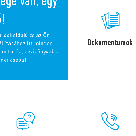
ége van, egy
ő!
ű, sokoldalú és az Ön
Dokumentumok
állításához itt minden
tmutatók, kézikönyvek –
nder csapat.