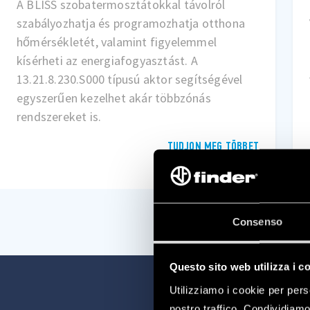
Vezérelje a dugaszolóaljzatokat távolról az
applikációval vagy hangutasítással, és
kapcsolja segítségükkel a világítást és egyéb
villamos készülékeket mint pl. az elektromos
fűtés.
TUDJON MEG TÖBBET
Consenso
Questo sito web utilizza i c
Utilizziamo i cookie per pers
nostro traffico. Condividiamo 