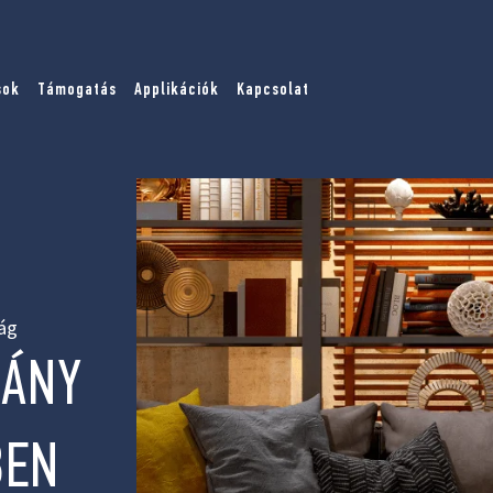
sok
Támogatás
Applikációk
Kapcsolat
ág
HÁNY
BEN