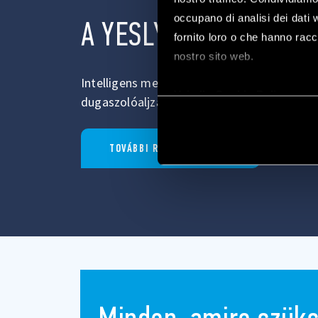
occupano di analisi dei dati 
A YESLY TERMÉKCSAL
fornito loro o che hanno racco
nostro sito web.
Intelligens megoldás a világítás, hőmérsék
Vai alla Cookie Policy com
dugaszolóaljzatok és zárak vezérlésére.
TOVÁBBI RÉSZLETEK