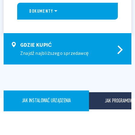
DOKUMENTY
GDZIE KUPIĆ
Znajdź najbliższego sprzedawcę
JAK PROGRAMOWA
JAK INSTALOWAĆ URZĄDZENIA