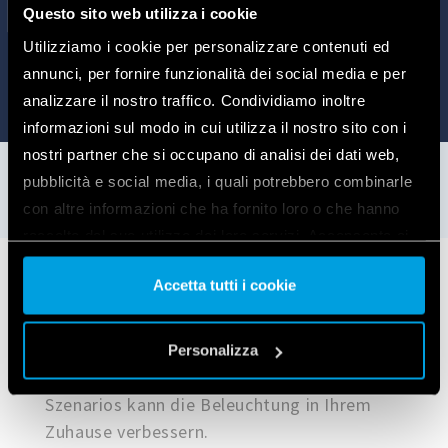
Questo sito web utilizza i cookie
Utilizziamo i cookie per personalizzare contenuti ed
annunci, per fornire funzionalità dei social media e per
analizzare il nostro traffico. Condividiamo inoltre
informazioni sul modo in cui utilizza il nostro sito con i
nostri partner che si occupano di analisi dei dati web,
pubblicità e social media, i quali potrebbero combinarle
con altre informazioni che ha fornito loro o che hanno
raccolto dal suo utilizzo dei loro servizi. Acconsenta ai
nostri cookie se continua ad utilizzare il nostro sito web.
Accetta tutti i cookie
Anwendungs Beispiele
Vai alla Cookie Policy complet
a
Personalizza
Das Dimmen von Lichtern innerhalb eines
Szenarios kann die Beleuchtung in Ihrem
Zuhause verbessern.