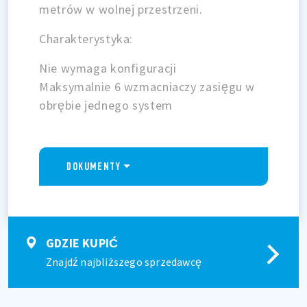
metrów w wolnej przestrzeni.
Charakterystyka:
Nie wymaga konfiguracji
Maksymalnie 6 wzmacniaczy zasięgu w
obrębie jednego system
DOKUMENTY
GDZIE KUPIĆ
Znajdź najbliższego sprzedawcę