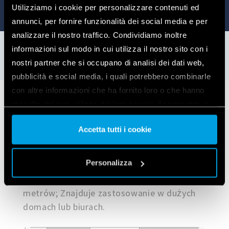
Utilizziamo i cookie per personalizzare contenuti ed
annunci, per fornire funzionalità dei social media e per
analizzare il nostro traffico. Condividiamo inoltre
informazioni sul modo in cui utilizza il nostro sito con i
nostri partner che si occupano di analisi dei dati web,
pubblicità e social media, i quali potrebbero combinarle
con altre informazioni che ha fornito loro o che hanno
raccolto dal suo utilizzo dei loro servizi. Acconsenta ai
Przykłady zastosowań
nostri cookie se continua ad utilizzare il nostro sito web.
Accetta tutti i cookie
Vai alla Cookie Policy complet
a
Wzmacniacz zasięgu to urządzenie, które w
Personalizza
wolnej przestrzeni może zwiększyć zasięg
działania urządzeń YESLY o około 10
metrów; Znajduje zastosowanie w dużych
domach lub biurach.