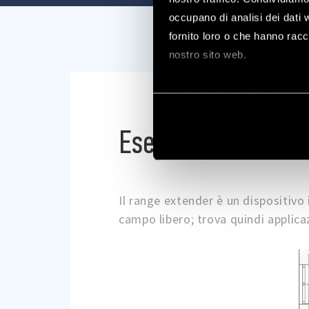
occupano di analisi dei dati 
fornito loro o che hanno racco
nostro sito web.
Vai alla Cookie Policy com
Esempi applicativi
Il range extender è un dispositivo
campo libero; trova quindi applicaz