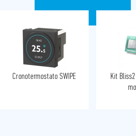
Kit Bliss2 con gateway
Gateway M
modulare