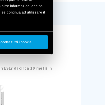
n altre informazioni che ha
 se continua ad utilizzare il
ccetta tutti i cookie
i YESLY di circa 10 metri
in