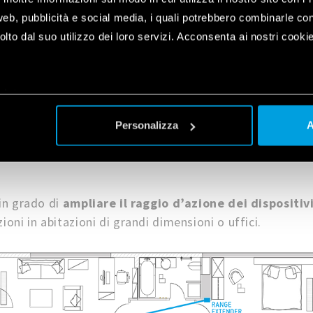
web, pubblicità e social media, i quali potrebbero combinarle co
lto dal suo utilizzo dei loro servizi. Acconsenta ai nostri cookie
plet
a
Personalizza
A
 in grado di
ampliare il raggio d’azione dei dispositiv
ioni in abitazioni di grandi dimensioni o uffici.