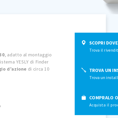
SCOPRI DOV
Trova il rivendi
30
, adatto al montaggio
 sistema YESLY di Finder
gio d’azione
di circa 10
TROVA UN IN
Trova un instal
COMPRALO O
Acquista il pr
o