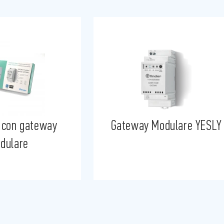
odulare YESLY
Dimmer Bluetooth