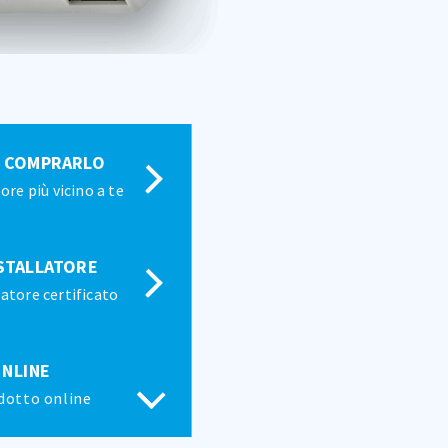
E COMPRARLO
tore più vicino a te
STALLATORE
latore certificato
NLINE
odotto online