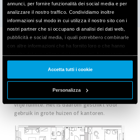
annunci, per fornire funzionalità dei social media e per
analizzare il nostro traffico. Condividiamo inoltre
informazioni sul modo in cui utilizza il nostro sito con i
nostri partner che si occupano di analisi dei dati web,
pubblicità e social media, i quali potrebbero combinarle
Toepassingsvoorbeelden
con altre informazioni che ha fornito loro o che hanno
raccolto dal suo utilizzo dei loro servizi. Acconsenta ai
nostri cookie se continua ad utilizzare il nostro sito web.
Accetta tutti i cookie
De Type 1Y.E8 op een wanddoos
gemonteerde bereikvergroter verbetert het
Vai alla Cookie Policy complet
a
bereik van YESLY-apparaten en vergroot het
Personalizza
zendbereik met maximaal 10 meter in de
vrije ruimte. Het is daarom geschikt voor
gebruik in grote huizen of kantoren.