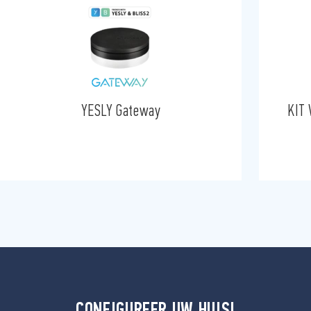
YESLY Gateway
KIT
CONFIGUREER UW HUIS!