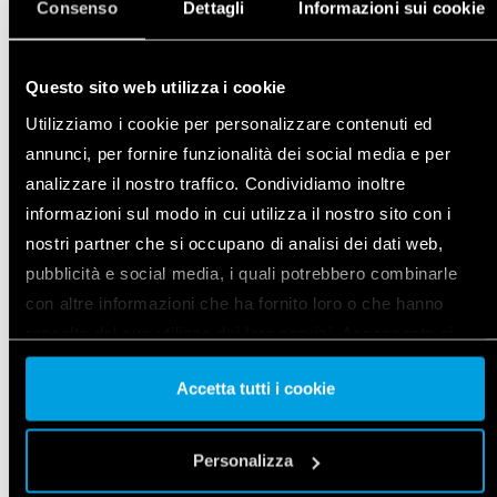
Consenso
Dettagli
Informazioni sui cookie
programáveis para controlar luzes e ventiladores de
banheiro
Questo sito web utilizza i cookie
DETALHES
Utilizziamo i cookie per personalizzare contenuti ed
annunci, per fornire funzionalità dei social media e per
analizzare il nostro traffico. Condividiamo inoltre
informazioni sul modo in cui utilizza il nostro sito con i
nostri partner che si occupano di analisi dei dati web,
pubblicità e social media, i quali potrebbero combinarle
con altre informazioni che ha fornito loro o che hanno
raccolto dal suo utilizzo dei loro servizi. Acconsenta ai
nostri cookie se continua ad utilizzare il nostro sito web.
Accetta tutti i cookie
Vai alla Cookie Policy complet
a
Personalizza