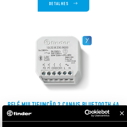
DETALHES
RELÉ MULTIFUNÇÃO 2 CANAIS BLUETOOTH 6A
Tipo 13.22.8.230.B000
Relé multifunção com 2 canais independentes e