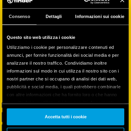
controlar a sua casa inteligente. Com esta
aplicação pode configurar e controlar
dispositivos, criar rotinas, monitorizar e
Consenso
Dettagli
Informazioni sui cookie
gerir o consumo de energia de todos os
dispositivos, e muito mais!
Questo sito web utilizza i cookie
Utilizziamo i cookie per personalizzare contenuti ed
annunci, per fornire funzionalità dei social media e per
analizzare il nostro traffico. Condividiamo inoltre
informazioni sul modo in cui utilizza il nostro sito con i
nostri partner che si occupano di analisi dei dati web,
pubblicità e social media, i quali potrebbero combinarle
con altre informazioni che ha fornito loro o che hanno
raccolto dal suo utilizzo dei loro servizi. Acconsenta ai
nostri cookie se continua ad utilizzare il nostro sito web.
Accetta tutti i cookie
Vai alla Cookie Policy complet
a