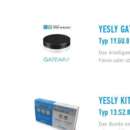
YESLY G
Typ 1Y.GU.0
Das intellig
Ferne oder ü
YESLY KI
Typ 13.S2.
Das Bunde ent