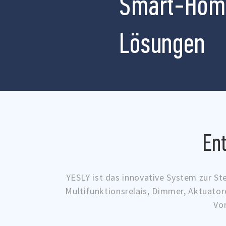
Smart-Hom
Lösungen
En
YESLY ist das innovative System zur St
Multifunktionsrelais, Dimmer, Aktuator
Vo