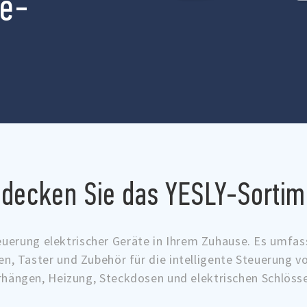
e-
tdecken Sie das YESLY-Sortim
euerung elektrischer Geräte in Ihrem Zuhause. Es umfa
en, Taster und Zubehör für die intelligente Steuerung v
rhängen, Heizung, Steckdosen und elektrischen Schlösse