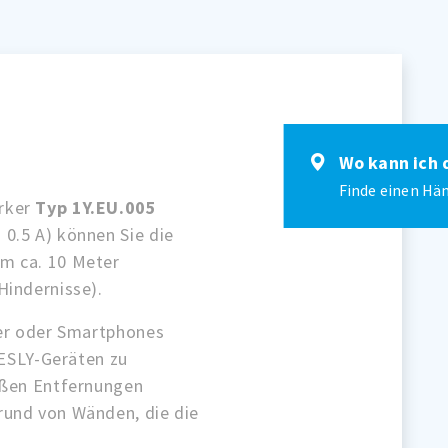
Wo kann ich 
Finde einen Hän
rker
Typ 1Y.EU.005
0.5 A) können Sie die
m ca. 10 Meter
Hindernisse).
ter oder Smartphones
YESLY-Geräten zu
oßen Entfernungen
rund von Wänden, die die