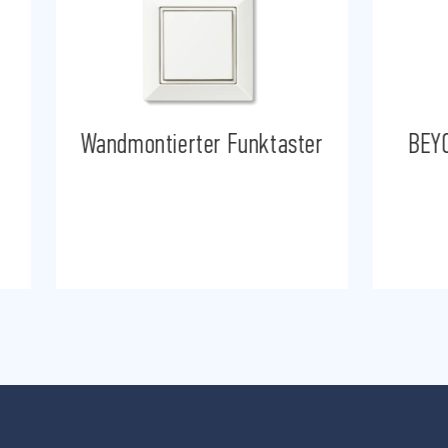
Wandmontierter Funktaster
BEYO