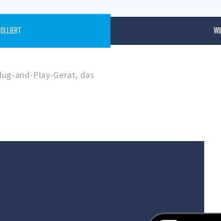
WI
OLLIERT
Plug-and-Play-Gerät, das