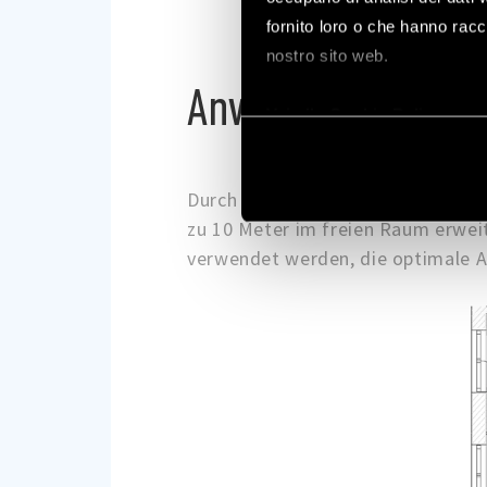
fornito loro o che hanno racco
nostro sito web.
Anwendungs Beisp
Vai alla Cookie Policy com
Durch den Einsatz des Reichweiten
zu 10 Meter im freien Raum erweite
verwendet werden, die optimale A