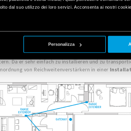
lto dal suo utilizzo dei loro servizi. Acconsenta ai nostri cookie
iele
plet
a
Personalizza
A
verstärkers Typ 1Y.E8 lässt sich die Reichweite von YE
rn. Da er sehr einfach zu installieren und zu transporti
nordnung von Reichweitenverstärkern in einer
Installa