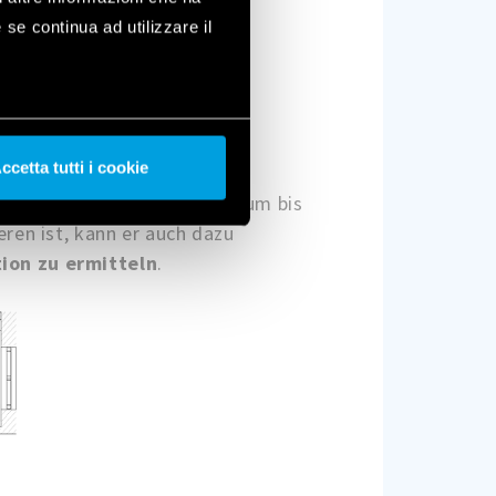
 se continua ad utilizzare il
ccetta tutti i cookie
SLY-Geräten verbessern und um bis
eren ist, kann er auch dazu
tion zu ermitteln
.