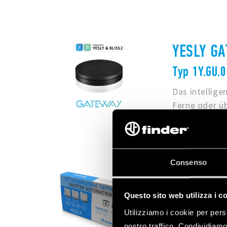
YESLY G
Typ 1Y.GU.0
Das intellig
Ferne oder ü
Consenso
YESLY KI
Typ 13.S2.
Questo sito web utilizza i c
Utilizziamo i cookie per pers
Das Bunde ent
nostro traffico. Condividiamo 