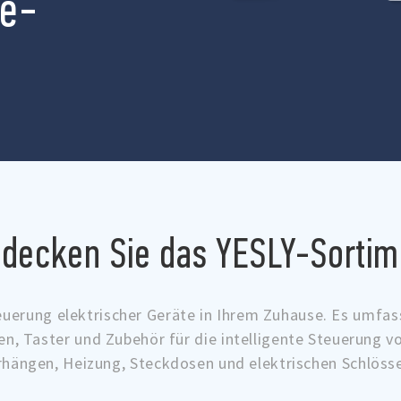
e-
tdecken Sie das YESLY-Sortim
euerung elektrischer Geräte in Ihrem Zuhause. Es umfa
en, Taster und Zubehör für die intelligente Steuerung v
rhängen, Heizung, Steckdosen und elektrischen Schlösse