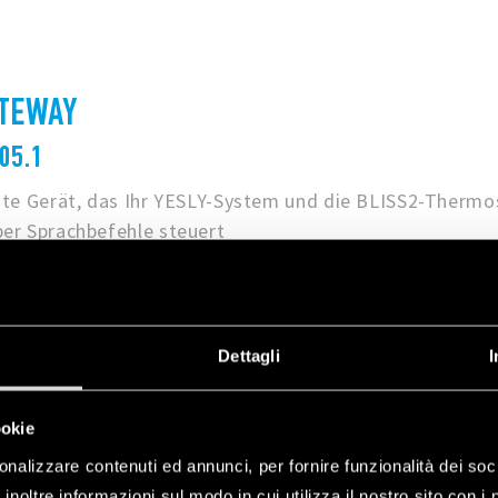
ATEWAY
05.1
ente Gerät, das Ihr YESLY-System und die BLISS2-Thermo
ber Sprachbefehle steuert
Dettagli
I
T FÜR ELEKTRISCHE ROLLLÄDEN
8.230.B000POA
ookie
onalizzare contenuti ed annunci, per fornire funzionalità dei soc
hält alle Geräte, die Sie benötigen, um bis zu 5 elektri
inoltre informazioni sul modo in cui utilizza il nostro sito con i 