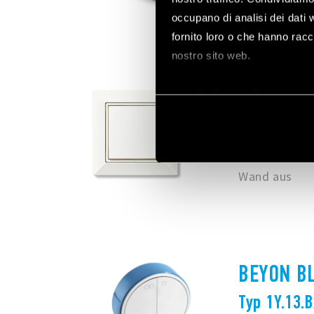
oder Vorhäng
occupano di analisi dei dati 
fornito loro o che hanno racco
nostro sito web.
Vai alla Cookie Policy com
WANDMON
Typ 013.B9
Der innovativ
Wand aus
BEYON B
Typ 1Y.13.