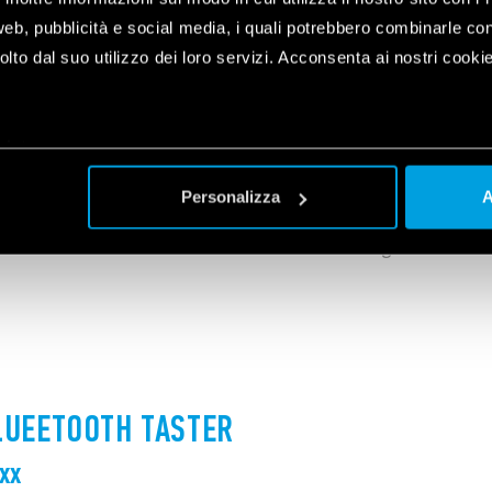
e zu steuern.
web, pubblicità e social media, i quali potrebbero combinarle co
lto dal suo utilizzo dei loro servizi. Acconsenta ai nostri cookie
plet
a
TIERTER FUNKTASTER
Personalizza
A
e 2- oder 4-Kanal-Funktaster zur Aktivierung von YESLY
LUEETOOTH TASTER
Bxx