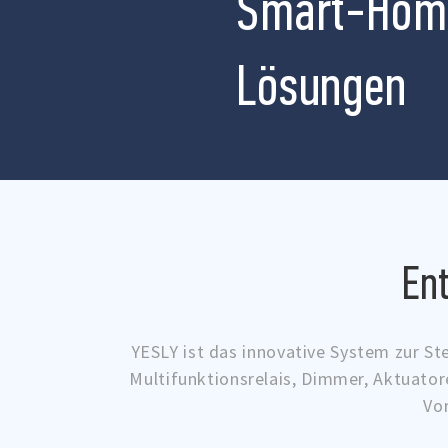
Smart-Hom
Lösungen
En
YESLY ist das innovative System zur St
Multifunktionsrelais, Dimmer, Aktuator
Vo