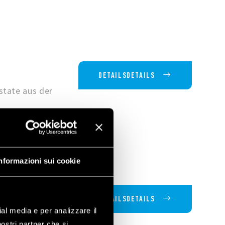
DETAILSDETAILS
state aus der
nformazioni sui cookie
DETAILSDETAILS
ial media e per analizzare il
sche Rolläden
nostri partner che si