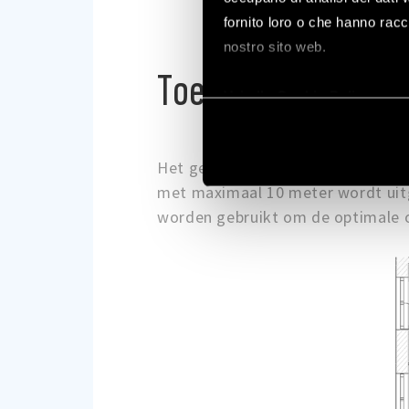
fornito loro o che hanno racco
nostro sito web.
Toepassingsvoorb
Vai alla Cookie Policy com
Het gebruik van de Type 1Y.E8 ran
met maximaal 10 meter wordt uitg
worden gebruikt om de optimale ops