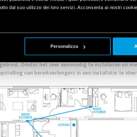
lto dal suo utilizzo dei loro servizi. Acconsenta ai nostri cookie
eelden
plet
a
Personalizza
A
ge extender verbetert het bereik van YESLY apparaten, w
ebreid. Omdat het zeer eenvoudig te installeren en me
telling van bereikverlengers in een installatie te ident