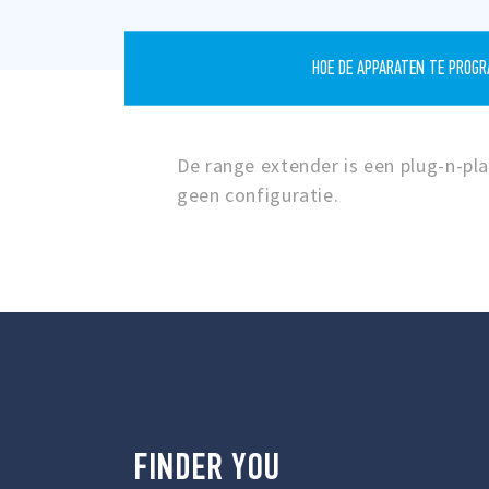
HOE DE APPARATEN TE PROG
De range extender is een plug-n-pla
geen configuratie.
FINDER
YOU