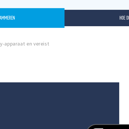
HOE D
RAMMEREN
y-apparaat en vereist