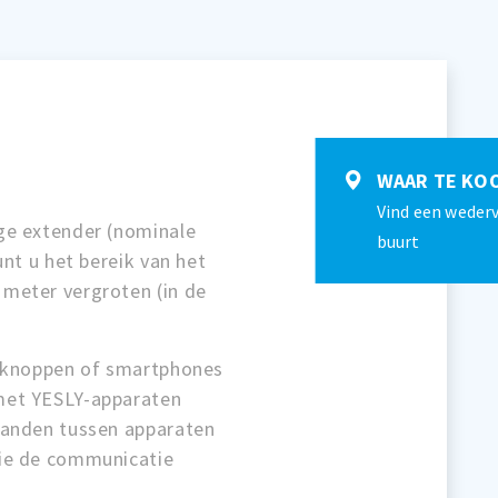
WAAR TE KO
Vind een wederv
ge extender (nominale
buurt
unt u het bereik van het
meter vergroten (in de
ukknoppen of smartphones
met YESLY-apparaten
tanden tussen apparaten
ie de communicatie