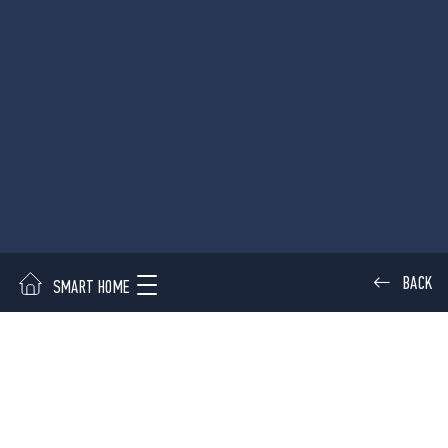
BACK
SMART HOME
ENTRANCE HALL
BEDROOM
CORRIDOR
FINDER APP