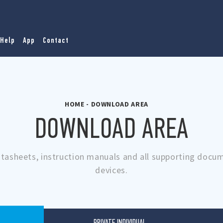
Help
App
Contact
HOME
-
DOWNLOAD AREA
DOWNLOAD AREA
atasheets, instruction manuals and all supporting doc
devices.
PRIVATE INDIVIDUAL