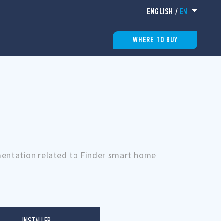
ENGLISH
/
EN
WHERE TO BUY
umentation related to Finder smart home
INSTALLER