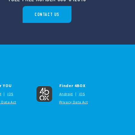
CONTACT US
r YOU
Finder 4BOX
d
|
iOS
Android
|
iOS
y Data Act
Privacy Data Act