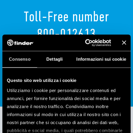
Toll-Free number
800-012613
Technical support is available from Monday to
Friday from 08:30 to 12:30 and from 14:00 to 17:00
Consenso
Dettagli
Informazioni sui cookie
CONTACT US
Questo sito web utilizza i cookie
Utilizziamo i cookie per personalizzare contenuti ed
annunci, per fornire funzionalità dei social media e per
analizzare il nostro traffico. Condividiamo inoltre
informazioni sul modo in cui utilizza il nostro sito con i
nostri partner che si occupano di analisi dei dati web,
pubblicità e social media, i quali potrebbero combinarle