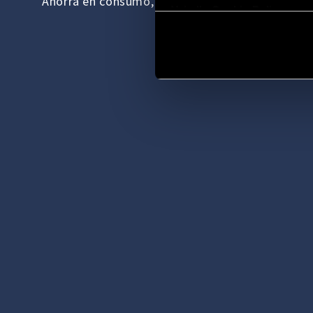
Ahorra en consumo,
personalizando la experi
Vai alla Cookie Policy com
creando una entrada que refleje gustos y
necesidades.»
DESCUBRE LOS PRODUCTOS