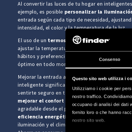
Al convertir las luces de tu hogar en inteligentes
ejemplo, es posible
personalizar la iluminació
entrada según cada tipo de necesidad, ajustand
intensidad, el color y la temperatura de la luz.
El uso de un
termostato inteligente
también 
ajustar la temperatura de entrada en función d
hábitos y preferencias, garantizando un confort
Consenso
óptimo en todo momento del día.
Mejorar la entrada a tu hogar con tecnología d
Questo sito web utilizza i c
inteligente significa
aumentar la seguridad
ya
Utilizziamo i cookie per pers
sentirte seguro en tu hogar es un valor invaluabl
nostro traffico. Condividiamo 
mejorar el confort
creando un ambiente acoge
occupano di analisi dei dati 
agradable desde el primer paso,
optimizar la
fornito loro o che hanno racco
eficiencia energética
con posibilidad de regula
nostro sito web.
iluminación y el clima de manera inteligente par