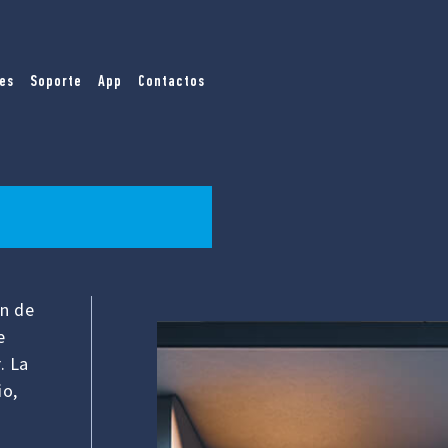
es
Soporte
App
Contactos
ón de
e
. La
io,