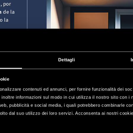
, por
n
de la
o la
puede
e
Dettagli
I
e hogar
ookie
 que
onalizzare contenuti ed annunci, per fornire funzionalità dei soc
e,
inoltre informazioni sul modo in cui utilizza il nostro sito con i 
dor y
web, pubblicità e social media, i quali potrebbero combinarle co
lto dal suo utilizzo dei loro servizi. Acconsenta ai nostri cookie
r la
a