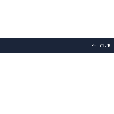
VOLVER
COCINA
GARAJE
r YOU
Finder 4BOX
d
|
iOS
Android
|
iOS
y Data Act
Privacy Data Act