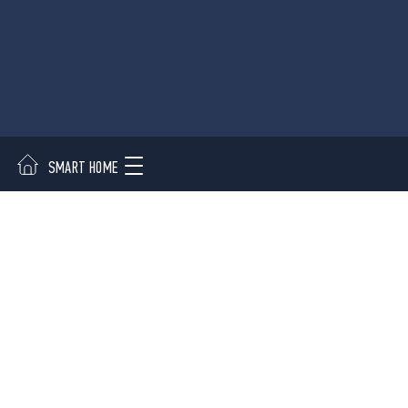
SMART HOME
ENTRADA
HABITACIÓN
C
ENLACE
APLICACIONE
RÁPIDO
Entrada
Dispositivos
Habitación
Instaladores
Corredor