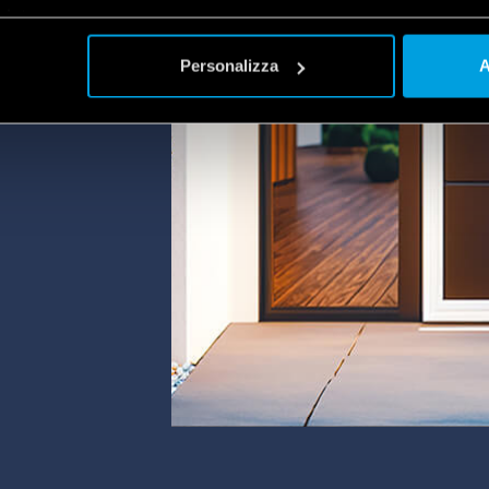
encia
plet
a
Personalizza
A