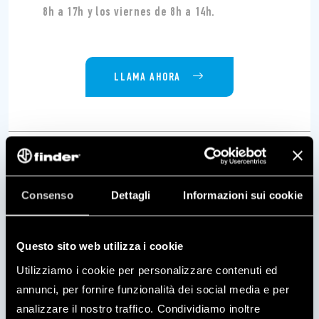
8h a 17h y los viernes de 8h a 14h.
LLAMA AHORA
Consenso
Dettagli
Informazioni sui cookie
Questo sito web utilizza i cookie
Utilizziamo i cookie per personalizzare contenuti ed
ASISTENCIA TÉCNICA
annunci, per fornire funzionalità dei social media e per
analizzare il nostro traffico. Condividiamo inoltre