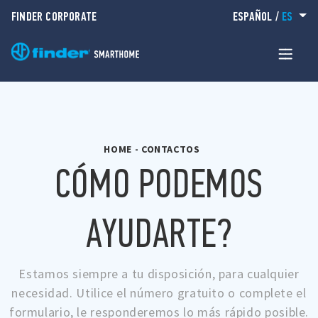
FINDER CORPORATE
ESPAÑOL
/
ES
HOME
-
CONTACTOS
CÓMO PODEMOS
AYUDARTE?
Estamos siempre a tu disposición, para cualquier
necesidad. Utilice el número gratuito o complete el
formulario, le responderemos lo más rápido posible.