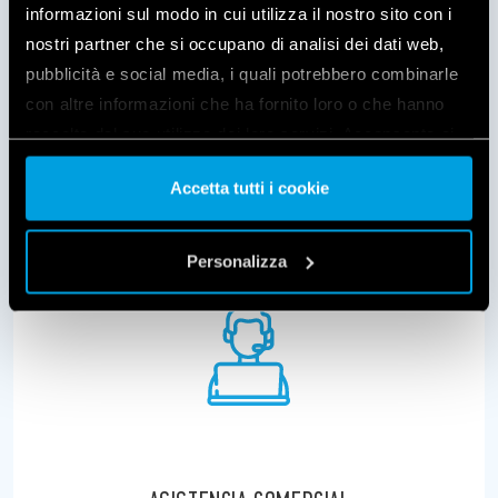
Contáctenos para cualquier duda relacionada
informazioni sul modo in cui utilizza il nostro sito con i
con la instalación o programación de
nostri partner che si occupano di analisi dei dati web,
nuestros productos.
pubblicità e social media, i quali potrebbero combinarle
con altre informazioni che ha fornito loro o che hanno
raccolto dal suo utilizzo dei loro servizi. Acconsenta ai
nostri cookie se continua ad utilizzare il nostro sito web.
ESCRÍBENOS
Accetta tutti i cookie
Vai alla Cookie Policy complet
a
Personalizza