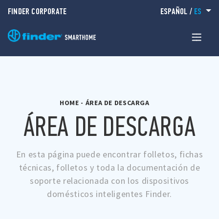
FINDER CORPORATE
ESPAÑOL
/
ES
HOME
-
ÁREA DE DESCARGA
ÁREA DE DESCARGA
En esta página puede encontrar folletos, fichas
técnicas, folletos y toda la documentación de
soporte relacionada con los dispositivos
domésticos inteligentes Finder.