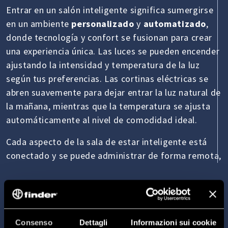
Entrar en un salón inteligente significa sumergirse
en un ambiente
personalizado
y
automatizado
,
donde tecnología y confort se fusionan para crear
una experiencia única. Las luces se pueden encender
ajustando la intensidad y temperatura de la luz
según tus preferencias. Las cortinas eléctricas se
abren suavemente para dejar entrar la luz natural de
la mañana, mientras que la temperatura se ajusta
automáticamente al nivel de comodidad ideal.
Cada aspecto de la sala de estar inteligente está
conectado y se puede administrar de forma remota,
mediante una aplicación dedicada o simples
comandos de voz. Las bombillas inteligentes,
regulables y multicolores te permiten crear
escenarios de luz personalizados para cada ocasión,
Consenso
Dettagli
Informazioni sui cookie
desde una lectura nocturna hasta una película con