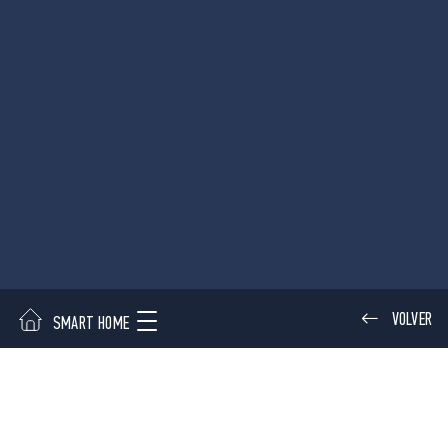
VOLVER
SMART HOME
ENTRADA
HABITACIÓN
CORREDOR
APP FINDER