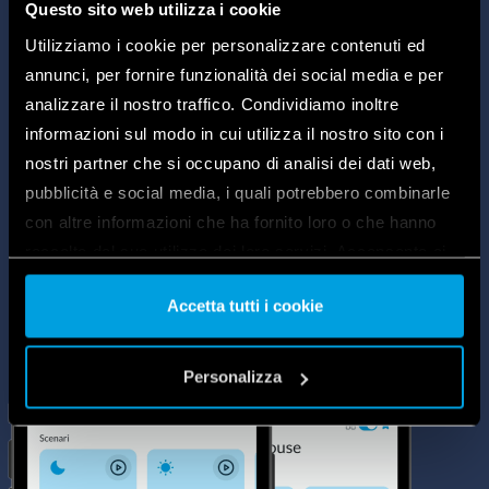
Finder installés dans la maison. Utilisez-la
Questo sito web utilizza i cookie
pour créer l’éclairage idéal pour votre
Utilizziamo i cookie per personalizzare contenuti ed
maison, pour programmer votre
annunci, per fornire funzionalità dei social media e per
thermostat, pour gérer de manière simple
analizzare il nostro traffico. Condividiamo inoltre
et rapide vos prises ou volets roulants. »
informazioni sul modo in cui utilizza il nostro sito con i
nostri partner che si occupano di analisi dei dati web,
pubblicità e social media, i quali potrebbero combinarle
con altre informazioni che ha fornito loro o che hanno
raccolto dal suo utilizzo dei loro servizi. Acconsenta ai
nostri cookie se continua ad utilizzare il nostro sito web.
Accetta tutti i cookie
Vai alla Cookie Policy complet
a
Personalizza