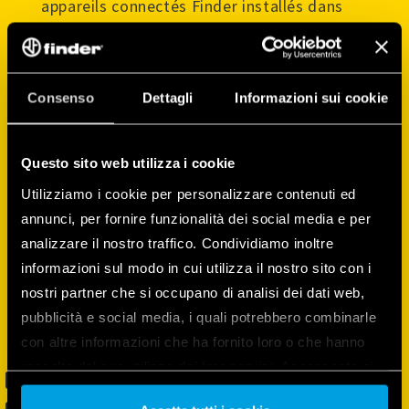
appareils connectés Finder installés dans
votre maison.
Utilisez-la pour créer l’ambiance lumineuse
parfaite pour votre maison, pour
Consenso
Dettagli
Informazioni sui cookie
programmer votre thermostat et pour
contrôler, de manière simple et rapide, vos
lumières et vos volets roulants.
Questo sito web utilizza i cookie
Utilizziamo i cookie per personalizzare contenuti ed
annunci, per fornire funzionalità dei social media e per
analizzare il nostro traffico. Condividiamo inoltre
informazioni sul modo in cui utilizza il nostro sito con i
nostri partner che si occupano di analisi dei dati web,
pubblicità e social media, i quali potrebbero combinarle
con altre informazioni che ha fornito loro o che hanno
raccolto dal suo utilizzo dei loro servizi. Acconsenta ai
nostri cookie se continua ad utilizzare il nostro sito web.