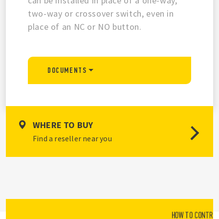
can be installed in place of a one-way,
two-way or crossover switch, even in
place of an NC or NO button.
DOCUMENTS
WHERE TO BUY
Find a reseller near you
HOW TO CONTROL