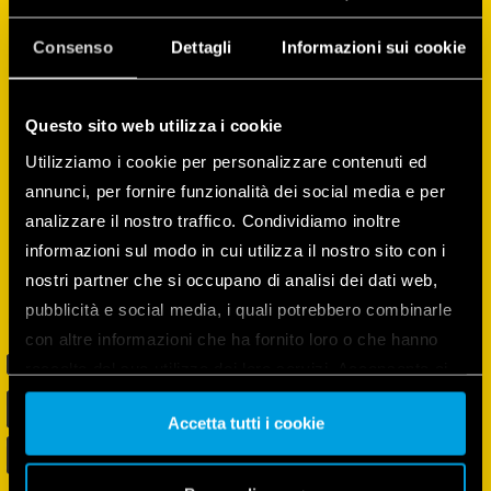
can configure and control devices, create
routines, monitor and manage the energy
Consenso
Dettagli
Informazioni sui cookie
consumption of all the devices, and much
more!
Questo sito web utilizza i cookie
Utilizziamo i cookie per personalizzare contenuti ed
annunci, per fornire funzionalità dei social media e per
analizzare il nostro traffico. Condividiamo inoltre
informazioni sul modo in cui utilizza il nostro sito con i
nostri partner che si occupano di analisi dei dati web,
pubblicità e social media, i quali potrebbero combinarle
con altre informazioni che ha fornito loro o che hanno
raccolto dal suo utilizzo dei loro servizi. Acconsenta ai
nostri cookie se continua ad utilizzare il nostro sito web.
Accetta tutti i cookie
Vai alla Cookie Policy complet
a