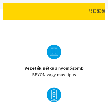
AZ ESZKÖZÖK 
Vezeték nélküli nyomógomb
BEYON vagy más típus