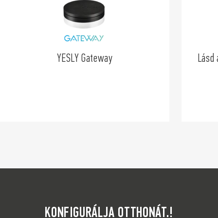
YESLY Gateway
Lásd 
KONFIGURÁLJA OTTHONÁT.!