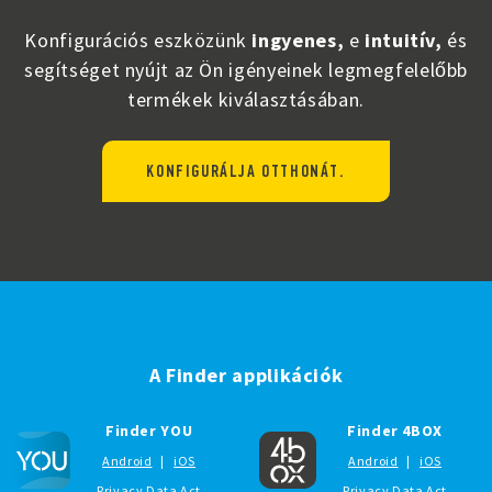
Konfigurációs eszközünk
ingyenes,
e
intuitív,
és
segítséget nyújt az Ön igényeinek legmegfelelőbb
termékek kiválasztásában.
KONFIGURÁLJA OTTHONÁT.
A Finder applikációk
Finder YOU
Finder 4BOX
Android
|
iOS
Android
|
iOS
Privacy Data Act
Privacy Data Act