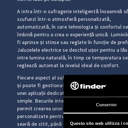
A intra într-o sufragerie inteligentă înseamnă s
scufunzi într-o atmosferă personalizată,
automatizată, în care tehnologia și confortul s
îmbină pentru a crea o experiență unică. Luminil
fi aprinse și stinse sau reglate în funcție de pref
Jaluzelele electrice se deschid ușor pentru a lăs
intre lumina naturală, în timp ce temperatura se
reglează automat la nivelul ideal de confort.
Fiecare aspect al sufrageriei inteligente este c
și poate fi gestionat de la distanță, prin interme
unei aplicații dedicate sau al unor comenzi voca
simple. Becurile inteligente multicolore și reglabi
Consenso
permit crearea unor scenarii de iluminare
personalizate pentru aproape orice ocazie, de la
seară de citit, până la vizionarea unui film cu pri
Questo sito web utilizza i c