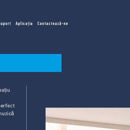
Suport
Aplicația
Contactează-ne
pațiu
perfect
 muzică