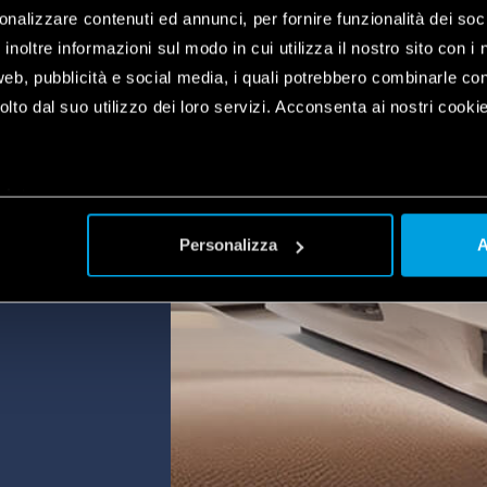
onalizzare contenuti ed annunci, per fornire funzionalità dei soc
imat
inoltre informazioni sul modo in cui utilizza il nostro sito con i 
același
web, pubblicità e social media, i quali potrebbero combinarle co
e
lto dal suo utilizzo dei loro servizi. Acconsenta ai nostri cookie
ice sau
oferind
tru o
plet
a
Personalizza
A
ază cu
u prin
ia
ot
se
care