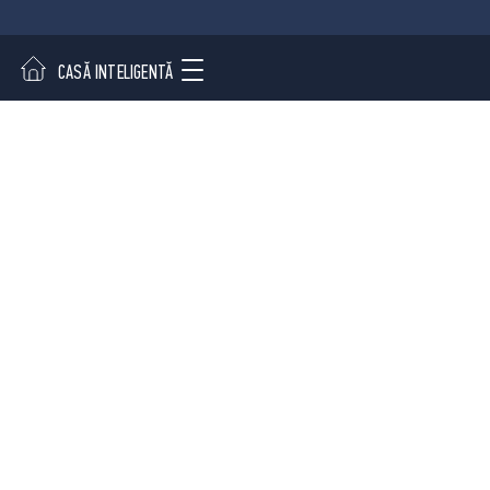
CASĂ INTELIGENTĂ
INTRAREA
DORMITOR
ABONEAZĂ-TE LA NEWSLETTER
Dorești să rămâi la cu