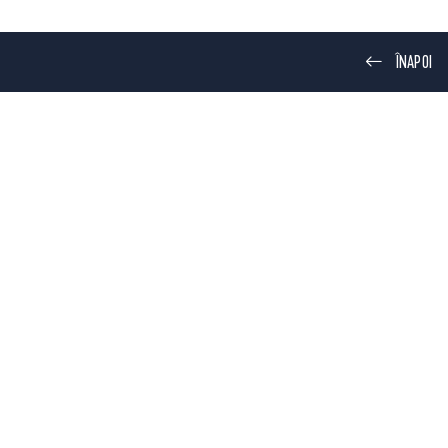
ÎNAPOI
BUCĂTĂRIE
GARAJ
il
ABONEAZĂ-
alitate
Finder S.p.A. și sunt de
TE ACUM
ate pentru trimiterea de
, informații comerciale,
noutăți)