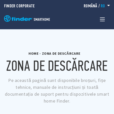
FINDER CORPORATE
ROMÂNĂ
/
RO
HOME
-
ZONA DE DESCĂRCARE
ZONA DE DESCĂRCARE
Pe această pagină sunt disponibile broșuri, fișe
tehnice, manuale de instrucțiuni și toată
documentația de suport pentru dispozitivele smart
home Finder.