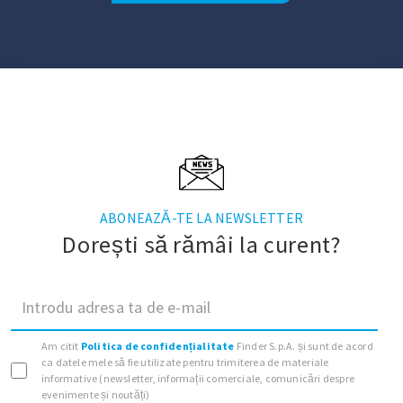
ABONEAZĂ-TE LA NEWSLETTER
Dorești să rămâi la curent?
Introdu adresa ta de e-mail
Am citit
Politica de confidențialitate
Finder S.p.A. și sunt de acord
ca datele mele să fie utilizate pentru trimiterea de materiale
informative (newsletter, informații comerciale, comunicări despre
evenimente și noutăți)