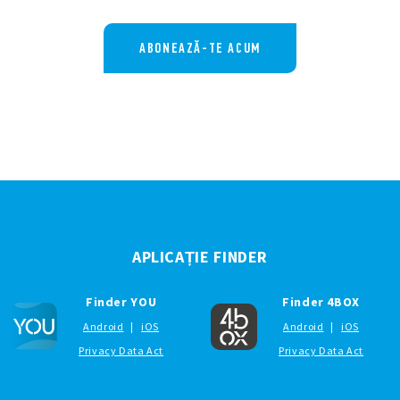
ABONEAZĂ-TE ACUM
APLICAȚIE FINDER
Finder YOU
Finder 4BOX
Android
|
iOS
Android
|
iOS
Privacy Data Act
Privacy Data Act