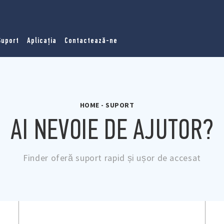
Suport
Aplicația
Contactează-ne
HOME
-
SUPORT
AI NEVOIE DE AJUTOR?
Finder oferă suport rapid și ușor de accesat