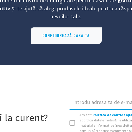
trumentul nostru de configurare pentru casă este
gratu
uitiv
și te ajută să alegi produsele ideale pentru a răsp
nevoilor tale.
CONFIGUREAZĂ CASA TA
Introdu adresa ta de e-ma
 la curent?
Am citit
Politica de confidenți
acord ca datele mele să fie utiliz
materiale informative (newsletter
comunicări despre evenimente și 