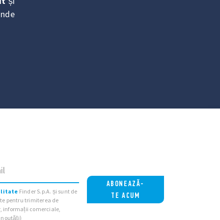
it
și
unde
il
ABONEAZĂ-
alitate
Finder S.p.A. și sunt de
TE ACUM
ate pentru trimiterea de
, informații comerciale,
noutăți)