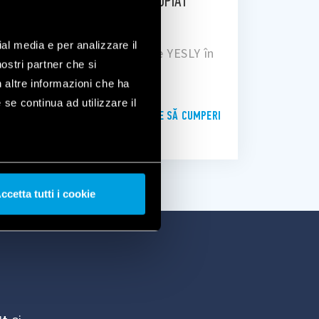
GĂSEȘTE CEL MAI APROPIAT
DISTRIBUITOR
ial media e per analizzare il
Caută distribuitori și puncte YESLY în
nostri partner che si
zona ta
n altre informazioni che ha
 se continua ad utilizzare il
DE UNDE SĂ CUMPERI
ccetta tutti i cookie