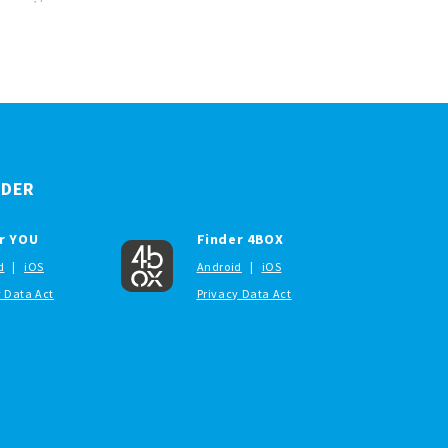
NDER
r YOU
Finder 4BOX
d
|
iOS
Android
|
iOS
y Data Act
Privacy Data Act