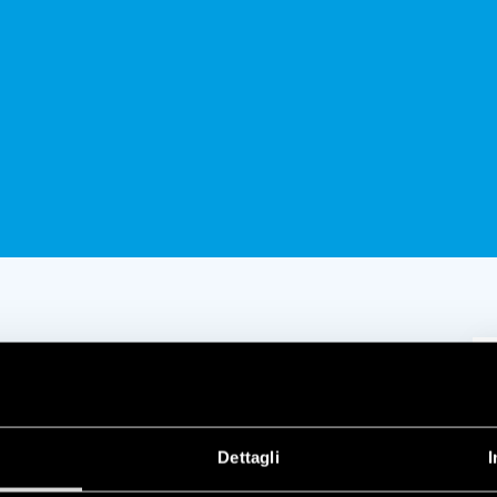
u
Dettagli
I