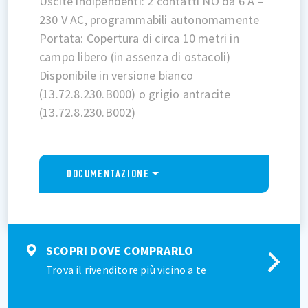
Uscite indipendenti: 2 contatti NO da 6 A –
230 V AC, programmabili autonomamente
Portata: Copertura di circa 10 metri in
campo libero (in assenza di ostacoli)
Disponibile in versione bianco
(13.72.8.230.B000) o grigio antracite
(13.72.8.230.B002)
DOCUMENTAZIONE
SCOPRI DOVE COMPRARLO
Trova il rivenditore più vicino a te