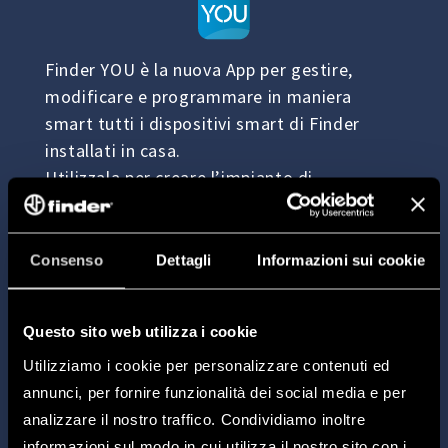
Finder YOU è la nuova App per gestire,
modificare e programmare in maniera
smart tutti i dispositivi smart di Finder
installati in casa.
Utilizzala per creare l’impianto di
illuminazione ideale per la tua abitazione,
per programmare il tuo termostato e per
gestire, in modo semplice e veloce, prese,
Consenso
Dettagli
Informazioni sui cookie
tende o tapparelle smart.
Questo sito web utilizza i cookie
Utilizziamo i cookie per personalizzare contenuti ed
annunci, per fornire funzionalità dei social media e per
analizzare il nostro traffico. Condividiamo inoltre
informazioni sul modo in cui utilizza il nostro sito con i