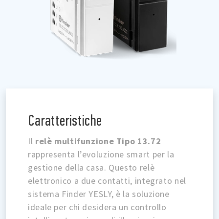
Caratteristiche
Il
relè multifunzione Tipo 13.72
rappresenta l’evoluzione smart per la
gestione della casa. Questo relè
elettronico a due contatti, integrato nel
sistema Finder YESLY, è la soluzione
ideale per chi desidera un controllo