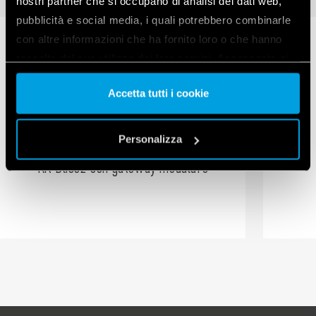
nostri partner che si occupano di analisi dei dati web,
pubblicità e social media, i quali potrebbero combinarle
con altre informazioni che ha fornito loro o che hanno
raccolto dal suo utilizzo dei loro servizi. Acconsenta ai
nostri cookie se continua ad utilizzare il nostro sito web.
Accetta tutti i cookie
Vai alla Cookie Policy complet
a
Personalizza
Kit Bliss2 con gateway modulare