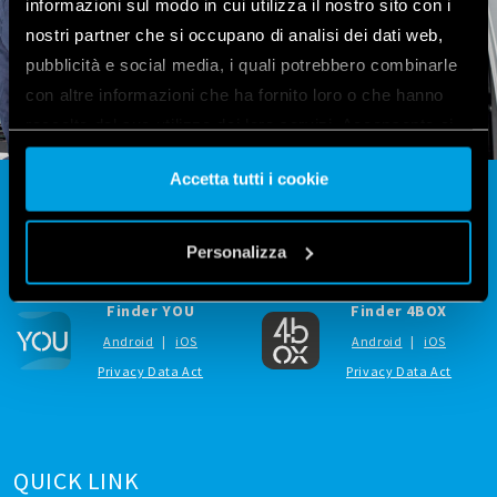
informazioni sul modo in cui utilizza il nostro sito con i
nostri partner che si occupano di analisi dei dati web,
pubblicità e social media, i quali potrebbero combinarle
con altre informazioni che ha fornito loro o che hanno
raccolto dal suo utilizzo dei loro servizi. Acconsenta ai
nostri cookie se continua ad utilizzare il nostro sito web.
Accetta tutti i cookie
Vai alla Cookie Policy complet
a
FINDER APP
Personalizza
Finder YOU
Finder 4BOX
Android
|
iOS
Android
|
iOS
Privacy Data Act
Privacy Data Act
QUICK LINK