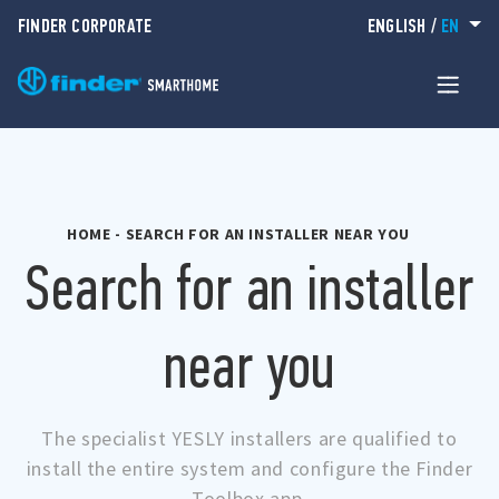
FINDER CORPORATE
ENGLISH
/
EN
HOME
-
SEARCH FOR AN INSTALLER NEAR YOU
Search for an installer
near you
The specialist YESLY installers are qualified to
install the entire system and configure the Finder
Toolbox app.