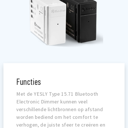
Functies
Met de YESLY Type 15.71 Bluetooth
Electronic Dimmer kunnen veel
verschillende lichtbronnen op afstand
worden bediend om het comfort te
verhogen, de juiste sfeer te creëren en