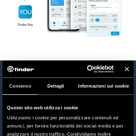
FINDER
YOU
Consenso
Dettagli
Informazioni sui cookie
Finder YOU is de app waarmee u de slimme
Finder-apparaten in uw huis kunt beheren.
Hiermee kunt u op een snelle, gemakkelijke
Questo sito web utilizza i cookie
en gebruiksvriendelijke manier uw gewenste
Utilizziamo i cookie per personalizzare contenuti ed
verlichtingsscenario’s creëren, uw
annunci, per fornire funzionalità dei social media e per
thermostaat bedienen en uw slimme
analizzare il nostro traffico. Condividiamo inoltre