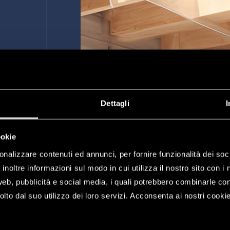
azások
óban
Dettagli
I
átása
ookie
k
onalizzare contenuti ed annunci, per fornire funzionalità dei soc
inoltre informazioni sul modo in cui utilizza il nostro sito con i 
web, pubblicità e social media, i quali potrebbero combinarle co
lto dal suo utilizzo dei loro servizi. Acconsenta ai nostri cookie