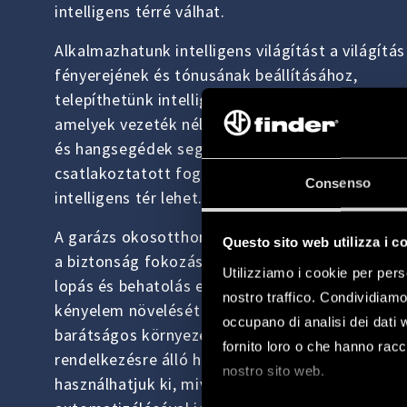
intelligens térré válhat.
Alkalmazhatunk intelligens világítást a világítás
fényerejének és tónusának beállításához,
telepíthetünk intelligens csatlakozóaljzatokat,
amelyek vezeték nélküli nyomógombok, alkalm
és hangsegédek segítségével kezelik a
csatlakoztatott fogyasztókat, így a garázs val
Consenso
intelligens tér lehet.
A garázs okosotthon technológiával történő ell
Questo sito web utilizza i c
a biztonság fokozását jelenti a járművek és áru
Utilizziamo i cookie per pers
lopás és behatolás elleni védelmével, valamint a
nostro traffico. Condividiamo 
kényelem növelését praktikus, funkcionális és
occupano di analisi dei dati 
barátságos környezet megteremtésével. A
fornito loro o che hanno racco
rendelkezésre álló helyet a leghatékonyabban
nostro sito web.
használhatjuk ki, mivel a napi műveletek