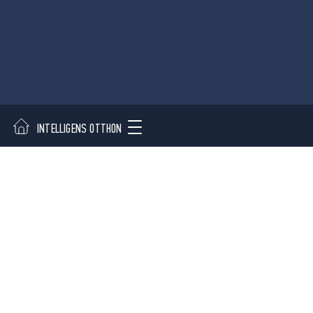
INTELLIGENS OTTHON
ELŐSZOBA
HÁLÓSZOBA
QUICK LINK
ALKALMAZAS
Eszközök
Előszoba
Hol lehet megvásárolni
Hálószoba
Folyosók