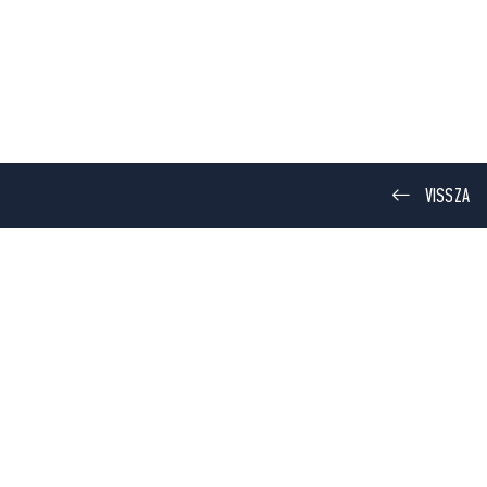
VISSZA
KONYHA
GARÁZS
ikációk
r YOU
Finder 4BOX
d
|
iOS
Android
|
iOS
y Data Act
Privacy Data Act