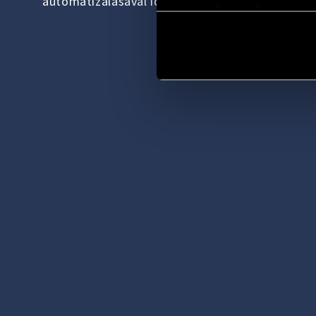
automatizálásával időt és pénzt takaríthatunk 
Vai alla Cookie Policy com
és csökkenthetjük az energiafogyasztást.
ISMERJE MEG TERMÉKEINKET