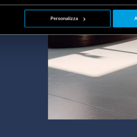
meg,
plet
a
Personalizza
A